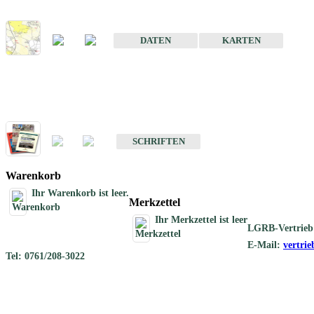
Karte der mineralischen Rohstoffe von Baden-Württemberg 1 : 50 0
DATEN
KARTEN
Schriften
Schriften des Fachbereichs Rohstoffgeologie
SCHRIFTEN
Warenkorb
Ihr Warenkorb ist leer.
Merkzettel
Ihr Merkzettel ist leer
LGRB-Vertrieb
E-Mail:
vertri
Tel: 0761/208-3022