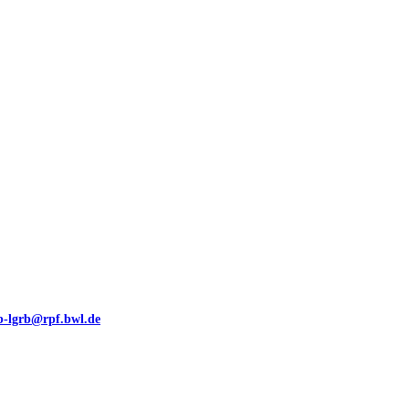
00 (GeoLa), Blattschnitte
eb-lgrb@rpf.bwl.de