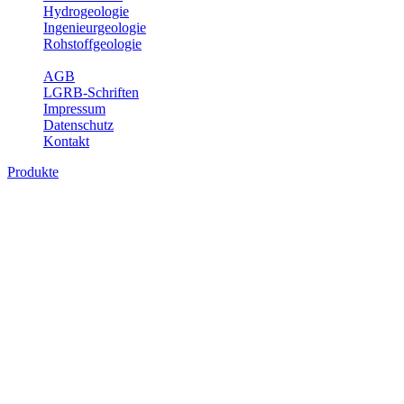
Hydrogeologie
Ingenieurgeologie
Rohstoffgeologie
Service
AGB
LGRB-Schriften
Impressum
Datenschutz
Kontakt
Produkte
Produkte des Themenbereichs Rohstoffgeo
Baden-Württemberg ist reich an hochwertigen Rohstoffvorkommen be
Auftrag erteilt, diese Rohstoffvorkommen zu erkunden, abzugrenzen,
Gewinnungsstellen, über die oberflächennahen mineralischen Rohstoff
Bitte wählen Sie ein Produkt im gewünschten Format aus.
Digitale Produkte, die direkt downloadbar sind, finden Sie auf d
Amtlicher Datensatz (Planungs