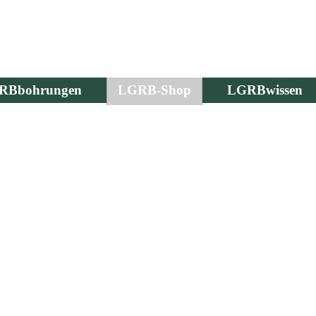
RBbohrungen
LGRB-Shop
LGRBwissen