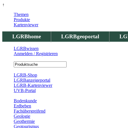
↑
Themen
Produkte
Kartenviewer
LGRBhome
LGRBgeoportal
LG
LGRBwissen
Anmelden / Registrieren
Registrierung
LGRB-Shop
LGRBanzeigeportal
LGRB-Kartenviewer
UVB-Portal
Produkte
Bodenkunde
Erdbeben
Fachübergreifend
Geologie
Geothermie
Geotourismus