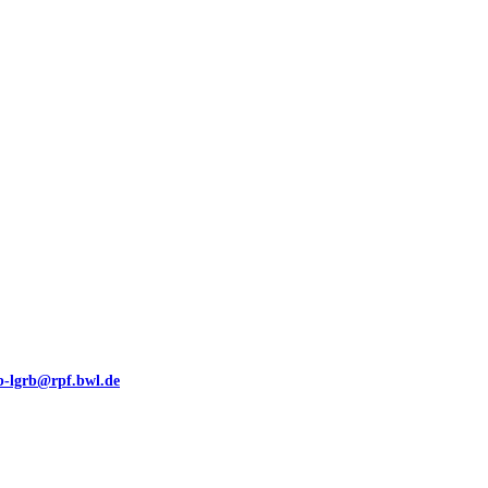
00 (GeoLa), Blattschnitte
eb-lgrb@rpf.bwl.de