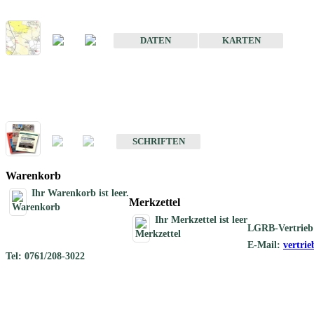
Karte der mineralischen Rohstoffe von Baden-Württemberg 1 : 50 0
DATEN
KARTEN
Schriften
Schriften des Fachbereichs Rohstoffgeologie
SCHRIFTEN
Warenkorb
Ihr Warenkorb ist leer.
Merkzettel
Ihr Merkzettel ist leer
LGRB-Vertrieb
E-Mail:
vertri
Tel: 0761/208-3022