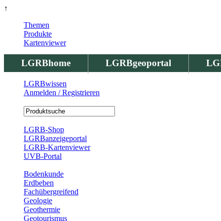
↑
Themen
Produkte
Kartenviewer
LGRBhome
LGRBgeoportal
LG
LGRBwissen
Anmelden / Registrieren
Registrierung
LGRB-Shop
LGRBanzeigeportal
LGRB-Kartenviewer
UVB-Portal
Produkte
Bodenkunde
Erdbeben
Fachübergreifend
Geologie
Geothermie
Geotourismus