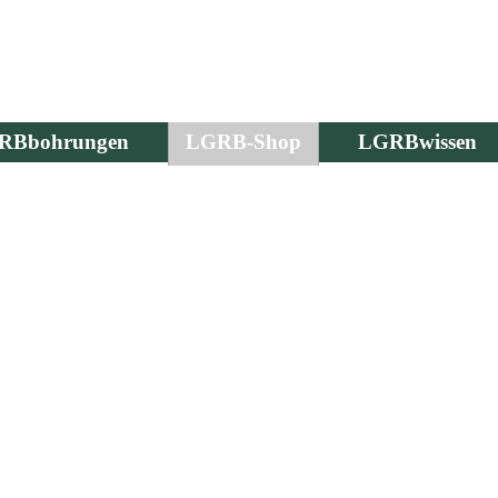
RBbohrungen
LGRB-Shop
LGRBwissen