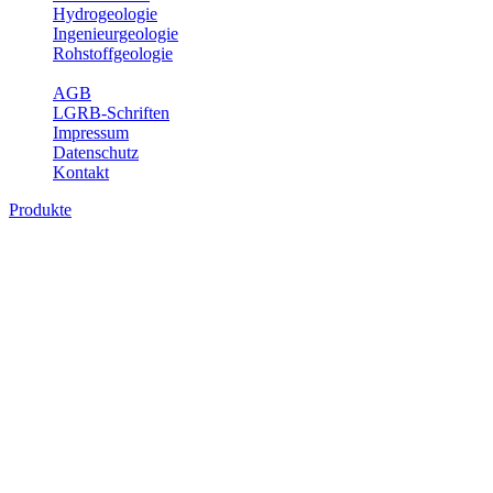
Hydrogeologie
Ingenieurgeologie
Rohstoffgeologie
Service
AGB
LGRB-Schriften
Impressum
Datenschutz
Kontakt
Produkte
Produkte des Themenbereichs Rohstoffgeo
Baden-Württemberg ist reich an hochwertigen Rohstoffvorkommen be
Auftrag erteilt, diese Rohstoffvorkommen zu erkunden, abzugrenzen,
Gewinnungsstellen, über die oberflächennahen mineralischen Rohstoff
Bitte wählen Sie ein Produkt im gewünschten Format aus.
Digitale Produkte, die direkt downloadbar sind, finden Sie auf d
Amtlicher Datensatz (Planungs