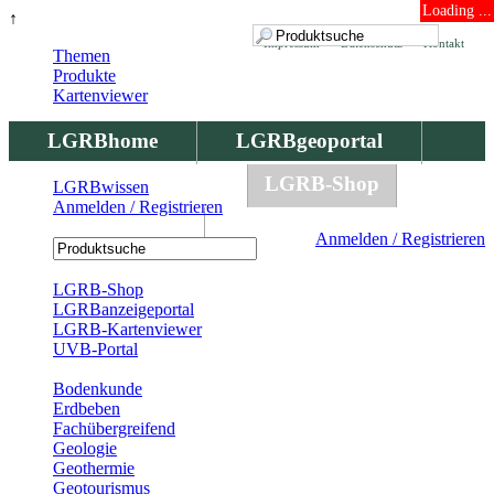
Loading ...
↑
Impressum
Datenschutz
Kontakt
Themen
Produkte
Kartenviewer
LGRBhome
LGRBgeoportal
LGRBbohrungen
LGRB-Shop
LGRBwissen
Anmelden / Registrieren
LGRBwissen
Anmelden / Registrieren
Registrierung
LGRB-Shop
LGRBanzeigeportal
LGRB-Kartenviewer
UVB-Portal
Produkte
Bodenkunde
Erdbeben
Fachübergreifend
Geologie
Geothermie
Geotourismus