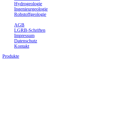
Hydrogeologie
Ingenieurgeologie
Rohstoffgeologie
Service
AGB
LGRB-Schriften
Impressum
Datenschutz
Kontakt
Produkte
Produkte des Themenbereichs
Rohstoffgeologie
Baden-Württemberg ist reich an hochwertigen Rohstoffvorkommen
besonders aus den Bereichen der Steine und Erden sowie der
Industrieminerale. Mit demRohstoffsicherungskonzept wird dem
LGRB der Auftrag erteilt, diese Rohstoffvorkommen zu erkunden,
abzugrenzen, zu bewerten und zu beschreiben. Die Themen im
Fachbereich Rohstoffgeologie geben eine Übersicht über die im
Land betriebenen Gewinnungsstellen, über die oberflächennahen
mineralischen Rohstoffe, die Steinsalzverbreitung im Mittleren
Muschelkalk sowie über einige wichtige Nutzungskonflikte.