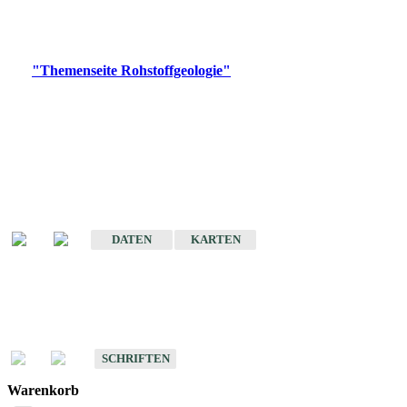
Bitte wählen Sie ein Produkt im gewünschten Format aus.
Digitale Produkte, die direkt downloadbar sind, finden Sie auf
der
"Themenseite Rohstoffgeologie"
im
LGRBgeoportal
.
Amtlicher Datensatz
(Planungsmaßstab)
Karte der mineralischen Rohstoffe von Baden-Württemberg 1 : 50 000
(GeoLa), Blattschnitte
DATEN
KARTEN
Schriften
Schriften des Fachbereichs Rohstoffgeologie
SCHRIFTEN
Warenkorb