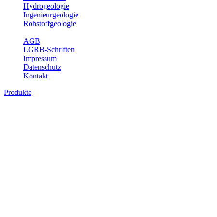
Hydrogeologie
Ingenieurgeologie
Rohstoffgeologie
Service
AGB
LGRB-Schriften
Impressum
Datenschutz
Kontakt
Produkte
Produkte des Themenbereichs
Rohstoffgeologie
Baden-Württemberg ist reich an hochwertigen Rohstoffvorkommen
besonders aus den Bereichen der Steine und Erden sowie der
Industrieminerale. Mit demRohstoffsicherungskonzept wird dem
LGRB der Auftrag erteilt, diese Rohstoffvorkommen zu erkunden,
abzugrenzen, zu bewerten und zu beschreiben. Die Themen im
Fachbereich Rohstoffgeologie geben eine Übersicht über die im
Land betriebenen Gewinnungsstellen, über die oberflächennahen
mineralischen Rohstoffe, die Steinsalzverbreitung im Mittleren
Muschelkalk sowie über einige wichtige Nutzungskonflikte.