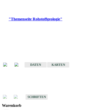
Bitte wählen Sie ein Produkt im gewünschten Format aus.
Digitale Produkte, die direkt downloadbar sind, finden Sie auf
der
"Themenseite Rohstoffgeologie"
im
LGRBgeoportal
.
Amtlicher Datensatz
(Planungsmaßstab)
Karte der mineralischen Rohstoffe von Baden-Württemberg 1 : 50 000
(GeoLa), Blattschnitte
DATEN
KARTEN
Schriften
Schriften des Fachbereichs Rohstoffgeologie
SCHRIFTEN
Warenkorb