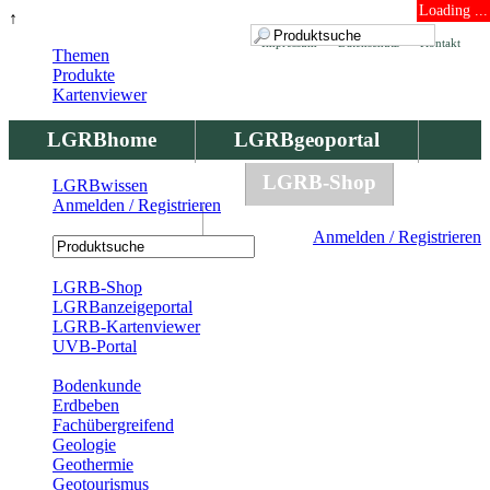
Loading ...
↑
Impressum
Datenschutz
Kontakt
Themen
Produkte
Kartenviewer
LGRBhome
LGRBgeoportal
LGRBbohrungen
LGRB-Shop
LGRBwissen
Anmelden / Registrieren
LGRBwissen
Anmelden / Registrieren
Registrierung
LGRB-Shop
LGRBanzeigeportal
LGRB-Kartenviewer
UVB-Portal
Produkte
Bodenkunde
Erdbeben
Fachübergreifend
Geologie
Geothermie
Geotourismus