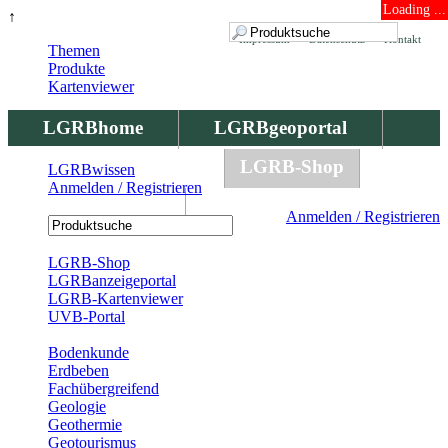
Loading ...
↑
Impressum
Datenschutz
Kontakt
Themen
Produkte
Kartenviewer
LGRBhome
LGRBgeoportal
LGRBbohrungen
LGRB-Shop
LGRBwissen
Anmelden / Registrieren
LGRBwissen
Anmelden / Registrieren
Registrierung
LGRB-Shop
LGRBanzeigeportal
LGRB-Kartenviewer
UVB-Portal
Produkte
Bodenkunde
Erdbeben
Fachübergreifend
Geologie
Geothermie
Geotourismus