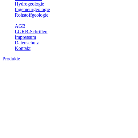
Hydrogeologie
Ingenieurgeologie
Rohstoffgeologie
Service
AGB
LGRB-Schriften
Impressum
Datenschutz
Kontakt
Produkte
Produkte des Themenbereichs
Rohstoffgeologie
Baden-Württemberg ist reich an hochwertigen Rohstoffvorkommen
besonders aus den Bereichen der Steine und Erden sowie der
Industrieminerale. Mit demRohstoffsicherungskonzept wird dem
LGRB der Auftrag erteilt, diese Rohstoffvorkommen zu erkunden,
abzugrenzen, zu bewerten und zu beschreiben. Die Themen im
Fachbereich Rohstoffgeologie geben eine Übersicht über die im
Land betriebenen Gewinnungsstellen, über die oberflächennahen
mineralischen Rohstoffe, die Steinsalzverbreitung im Mittleren
Muschelkalk sowie über einige wichtige Nutzungskonflikte.