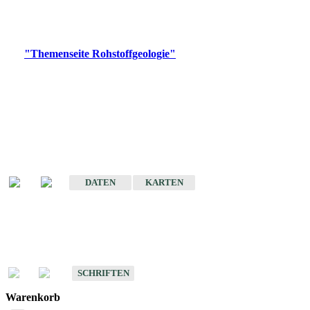
Bitte wählen Sie ein Produkt im gewünschten Format aus.
Digitale Produkte, die direkt downloadbar sind, finden Sie auf
der
"Themenseite Rohstoffgeologie"
im
LGRBgeoportal
.
Amtlicher Datensatz
(Planungsmaßstab)
Karte der mineralischen Rohstoffe von Baden-Württemberg 1 : 50 000
(GeoLa), Blattschnitte
DATEN
KARTEN
Schriften
Schriften des Fachbereichs Rohstoffgeologie
SCHRIFTEN
Warenkorb