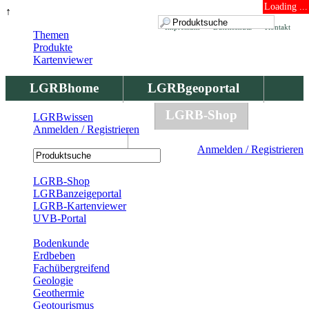
Loading ...
↑
Impressum
Datenschutz
Kontakt
Themen
Produkte
Kartenviewer
LGRBhome
LGRBgeoportal
LGRBbohrungen
LGRB-Shop
LGRBwissen
Anmelden / Registrieren
LGRBwissen
Anmelden / Registrieren
Registrierung
LGRB-Shop
LGRBanzeigeportal
LGRB-Kartenviewer
UVB-Portal
Produkte
Bodenkunde
Erdbeben
Fachübergreifend
Geologie
Geothermie
Geotourismus