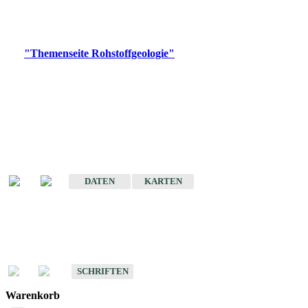
Bitte wählen Sie ein Produkt im gewünschten Format aus.
Digitale Produkte, die direkt downloadbar sind, finden Sie auf
der
"Themenseite Rohstoffgeologie"
im
LGRBgeoportal
.
Amtlicher Datensatz
(Planungsmaßstab)
Karte der mineralischen Rohstoffe von Baden-Württemberg 1 : 50 000
(GeoLa), Blattschnitte
DATEN
KARTEN
Schriften
Schriften des Fachbereichs Rohstoffgeologie
SCHRIFTEN
Warenkorb