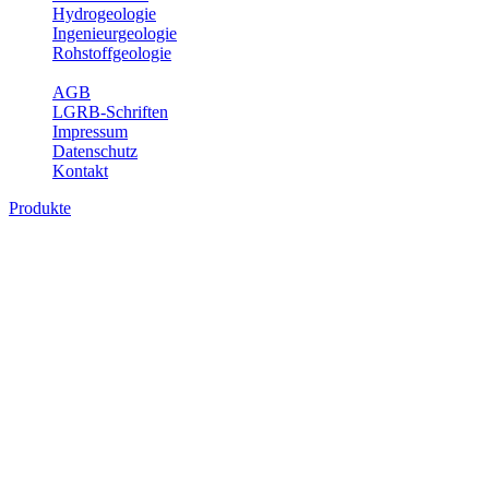
Hydrogeologie
Ingenieurgeologie
Rohstoffgeologie
Service
AGB
LGRB-Schriften
Impressum
Datenschutz
Kontakt
Produkte
Produkte des Themenbereichs
Rohstoffgeologie
Baden-Württemberg ist reich an hochwertigen Rohstoffvorkommen
besonders aus den Bereichen der Steine und Erden sowie der
Industrieminerale. Mit demRohstoffsicherungskonzept wird dem
LGRB der Auftrag erteilt, diese Rohstoffvorkommen zu erkunden,
abzugrenzen, zu bewerten und zu beschreiben. Die Themen im
Fachbereich Rohstoffgeologie geben eine Übersicht über die im
Land betriebenen Gewinnungsstellen, über die oberflächennahen
mineralischen Rohstoffe, die Steinsalzverbreitung im Mittleren
Muschelkalk sowie über einige wichtige Nutzungskonflikte.