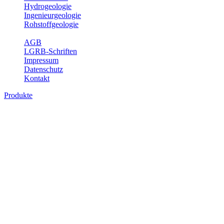
Hydrogeologie
Ingenieurgeologie
Rohstoffgeologie
Service
AGB
LGRB-Schriften
Impressum
Datenschutz
Kontakt
Produkte
Produkte des Themenbereichs
Rohstoffgeologie
Baden-Württemberg ist reich an hochwertigen Rohstoffvorkommen
besonders aus den Bereichen der Steine und Erden sowie der
Industrieminerale. Mit demRohstoffsicherungskonzept wird dem
LGRB der Auftrag erteilt, diese Rohstoffvorkommen zu erkunden,
abzugrenzen, zu bewerten und zu beschreiben. Die Themen im
Fachbereich Rohstoffgeologie geben eine Übersicht über die im
Land betriebenen Gewinnungsstellen, über die oberflächennahen
mineralischen Rohstoffe, die Steinsalzverbreitung im Mittleren
Muschelkalk sowie über einige wichtige Nutzungskonflikte.