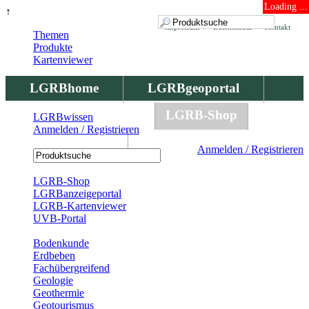
Loading ...
↑
Impressum
Datenschutz
Kontakt
Themen
Produkte
Kartenviewer
LGRBhome
LGRBgeoportal
LGRBbohrungen
LGRB-Shop
LGRBwissen
Anmelden / Registrieren
LGRBwissen
Anmelden / Registrieren
Registrierung
LGRB-Shop
LGRBanzeigeportal
LGRB-Kartenviewer
UVB-Portal
Produkte
Bodenkunde
Erdbeben
Fachübergreifend
Geologie
Geothermie
Geotourismus