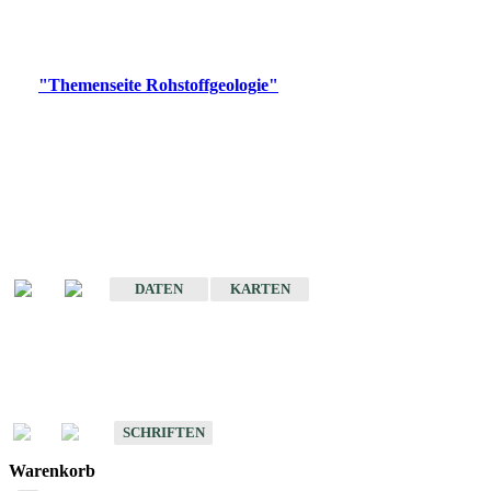
Bitte wählen Sie ein Produkt im gewünschten Format aus.
Digitale Produkte, die direkt downloadbar sind, finden Sie auf
der
"Themenseite Rohstoffgeologie"
im
LGRBgeoportal
.
Amtlicher Datensatz
(Planungsmaßstab)
Karte der mineralischen Rohstoffe von Baden-Württemberg 1 : 50 000
(GeoLa), Blattschnitte
DATEN
KARTEN
Schriften
Schriften des Fachbereichs Rohstoffgeologie
SCHRIFTEN
Warenkorb