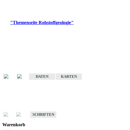
Bitte wählen Sie ein Produkt im gewünschten Format aus.
Digitale Produkte, die direkt downloadbar sind, finden Sie auf
der
"Themenseite Rohstoffgeologie"
im
LGRBgeoportal
.
Amtlicher Datensatz
(Planungsmaßstab)
Karte der mineralischen Rohstoffe von Baden-Württemberg 1 : 50 000
(GeoLa), Blattschnitte
DATEN
KARTEN
Schriften
Schriften des Fachbereichs Rohstoffgeologie
SCHRIFTEN
Warenkorb