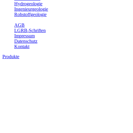
Hydrogeologie
Ingenieurgeologie
Rohstoffgeologie
Service
AGB
LGRB-Schriften
Impressum
Datenschutz
Kontakt
Produkte
Produkte des Themenbereichs
Rohstoffgeologie
Baden-Württemberg ist reich an hochwertigen Rohstoffvorkommen
besonders aus den Bereichen der Steine und Erden sowie der
Industrieminerale. Mit demRohstoffsicherungskonzept wird dem
LGRB der Auftrag erteilt, diese Rohstoffvorkommen zu erkunden,
abzugrenzen, zu bewerten und zu beschreiben. Die Themen im
Fachbereich Rohstoffgeologie geben eine Übersicht über die im
Land betriebenen Gewinnungsstellen, über die oberflächennahen
mineralischen Rohstoffe, die Steinsalzverbreitung im Mittleren
Muschelkalk sowie über einige wichtige Nutzungskonflikte.