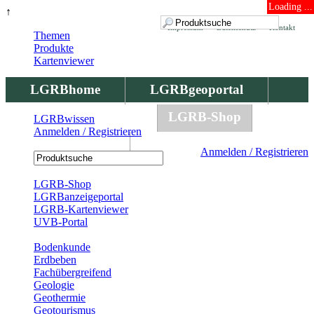
Loading ...
↑
Impressum
Datenschutz
Kontakt
Themen
Produkte
Kartenviewer
LGRBhome
LGRBgeoportal
LGRBbohrungen
LGRB-Shop
LGRBwissen
Anmelden / Registrieren
LGRBwissen
Anmelden / Registrieren
Registrierung
LGRB-Shop
LGRBanzeigeportal
LGRB-Kartenviewer
UVB-Portal
Produkte
Bodenkunde
Erdbeben
Fachübergreifend
Geologie
Geothermie
Geotourismus