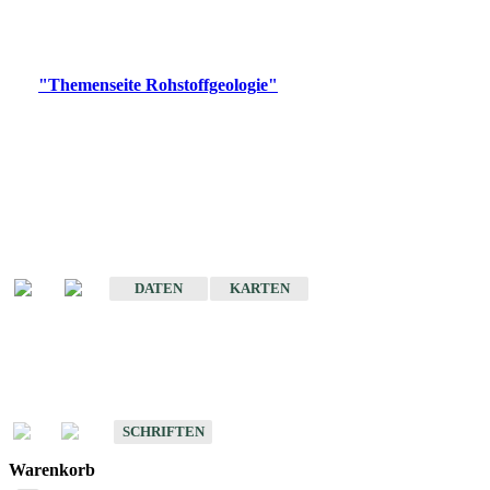
Bitte wählen Sie ein Produkt im gewünschten Format aus.
Digitale Produkte, die direkt downloadbar sind, finden Sie auf
der
"Themenseite Rohstoffgeologie"
im
LGRBgeoportal
.
Amtlicher Datensatz
(Planungsmaßstab)
Karte der mineralischen Rohstoffe von Baden-Württemberg 1 : 50 000
(GeoLa), Blattschnitte
DATEN
KARTEN
Schriften
Schriften des Fachbereichs Rohstoffgeologie
SCHRIFTEN
Warenkorb