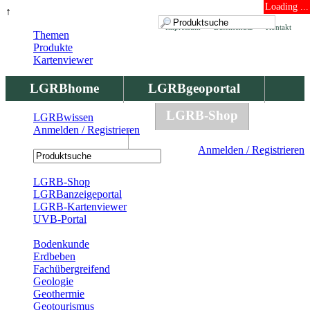
Loading ...
↑
Impressum
Datenschutz
Kontakt
Themen
Produkte
Kartenviewer
LGRBhome
LGRBgeoportal
LGRBbohrungen
LGRB-Shop
LGRBwissen
Anmelden / Registrieren
LGRBwissen
Anmelden / Registrieren
Registrierung
LGRB-Shop
LGRBanzeigeportal
LGRB-Kartenviewer
UVB-Portal
Produkte
Bodenkunde
Erdbeben
Fachübergreifend
Geologie
Geothermie
Geotourismus