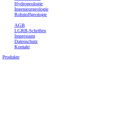
Hydrogeologie
Ingenieurgeologie
Rohstoffgeologie
Service
AGB
LGRB-Schriften
Impressum
Datenschutz
Kontakt
Produkte
Produkte des Themenbereichs
Rohstoffgeologie
Baden-Württemberg ist reich an hochwertigen Rohstoffvorkommen
besonders aus den Bereichen der Steine und Erden sowie der
Industrieminerale. Mit demRohstoffsicherungskonzept wird dem
LGRB der Auftrag erteilt, diese Rohstoffvorkommen zu erkunden,
abzugrenzen, zu bewerten und zu beschreiben. Die Themen im
Fachbereich Rohstoffgeologie geben eine Übersicht über die im
Land betriebenen Gewinnungsstellen, über die oberflächennahen
mineralischen Rohstoffe, die Steinsalzverbreitung im Mittleren
Muschelkalk sowie über einige wichtige Nutzungskonflikte.