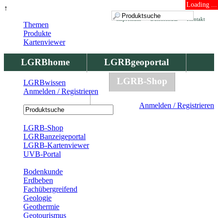
Loading ...
↑
Impressum
Datenschutz
Kontakt
Themen
Produkte
Kartenviewer
LGRBhome
LGRBgeoportal
LGRBbohrungen
LGRB-Shop
LGRBwissen
Anmelden / Registrieren
LGRBwissen
Anmelden / Registrieren
Registrierung
LGRB-Shop
LGRBanzeigeportal
LGRB-Kartenviewer
UVB-Portal
Produkte
Bodenkunde
Erdbeben
Fachübergreifend
Geologie
Geothermie
Geotourismus