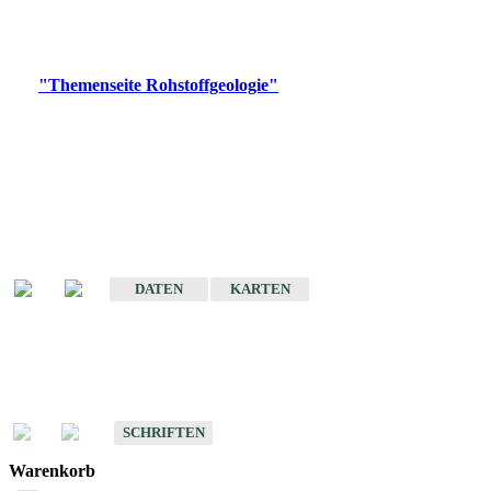
Bitte wählen Sie ein Produkt im gewünschten Format aus.
Digitale Produkte, die direkt downloadbar sind, finden Sie auf
der
"Themenseite Rohstoffgeologie"
im
LGRBgeoportal
.
Amtlicher Datensatz
(Planungsmaßstab)
Karte der mineralischen Rohstoffe von Baden-Württemberg 1 : 50 000
(GeoLa), Blattschnitte
DATEN
KARTEN
Schriften
Schriften des Fachbereichs Rohstoffgeologie
SCHRIFTEN
Warenkorb