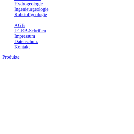
Hydrogeologie
Ingenieurgeologie
Rohstoffgeologie
Service
AGB
LGRB-Schriften
Impressum
Datenschutz
Kontakt
Produkte
Produkte des Themenbereichs
Rohstoffgeologie
Baden-Württemberg ist reich an hochwertigen Rohstoffvorkommen
besonders aus den Bereichen der Steine und Erden sowie der
Industrieminerale. Mit demRohstoffsicherungskonzept wird dem
LGRB der Auftrag erteilt, diese Rohstoffvorkommen zu erkunden,
abzugrenzen, zu bewerten und zu beschreiben. Die Themen im
Fachbereich Rohstoffgeologie geben eine Übersicht über die im
Land betriebenen Gewinnungsstellen, über die oberflächennahen
mineralischen Rohstoffe, die Steinsalzverbreitung im Mittleren
Muschelkalk sowie über einige wichtige Nutzungskonflikte.