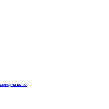
00 (GeoLa), Blattschnitte
eb-lgrb@rpf.bwl.de