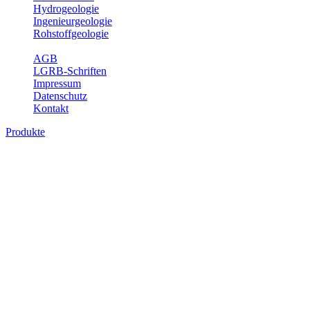
Hydrogeologie
Ingenieurgeologie
Rohstoffgeologie
Service
AGB
LGRB-Schriften
Impressum
Datenschutz
Kontakt
Produkte
Produkte des Themenbereichs Rohstoffgeo
Baden-Württemberg ist reich an hochwertigen Rohstoffvorkommen be
Auftrag erteilt, diese Rohstoffvorkommen zu erkunden, abzugrenzen,
Gewinnungsstellen, über die oberflächennahen mineralischen Rohstoff
Bitte wählen Sie ein Produkt im gewünschten Format aus.
Digitale Produkte, die direkt downloadbar sind, finden Sie auf d
Amtlicher Datensatz (Planungs