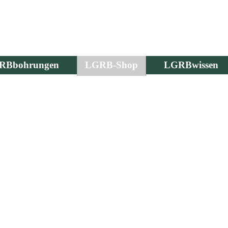
RBbohrungen
LGRB-Shop
LGRBwissen