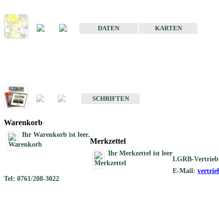
Karte der mineralischen Rohstoffe von Baden-Württemberg 1 : 50 0
DATEN
KARTEN
Schriften
Schriften des Fachbereichs Rohstoffgeologie
SCHRIFTEN
Warenkorb
Ihr Warenkorb ist leer.
Merkzettel
Ihr Merkzettel ist leer
LGRB-Vertrieb
E-Mail:
vertri
Tel: 0761/208-3022