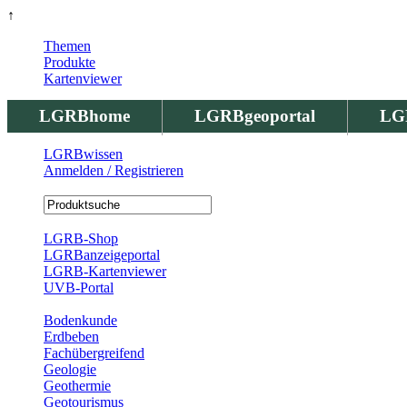
↑
Themen
Produkte
Kartenviewer
LGRBhome
LGRBgeoportal
LG
LGRBwissen
Anmelden / Registrieren
Registrierung
LGRB-Shop
LGRBanzeigeportal
LGRB-Kartenviewer
UVB-Portal
Produkte
Bodenkunde
Erdbeben
Fachübergreifend
Geologie
Geothermie
Geotourismus