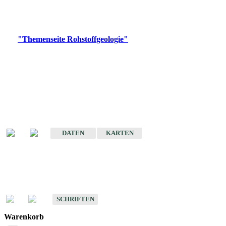
Bitte wählen Sie ein Produkt im gewünschten Format aus.
Digitale Produkte, die direkt downloadbar sind, finden Sie auf
der
"Themenseite Rohstoffgeologie"
im
LGRBgeoportal
.
Amtlicher Datensatz
(Planungsmaßstab)
Karte der mineralischen Rohstoffe von Baden-Württemberg 1 : 50 000
(GeoLa), Blattschnitte
DATEN
KARTEN
Schriften
Schriften des Fachbereichs Rohstoffgeologie
SCHRIFTEN
Warenkorb