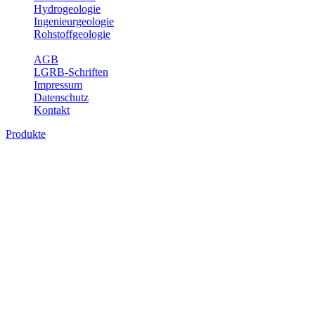
Hydrogeologie
Ingenieurgeologie
Rohstoffgeologie
Service
AGB
LGRB-Schriften
Impressum
Datenschutz
Kontakt
Produkte
Produkte des Themenbereichs
Rohstoffgeologie
Baden-Württemberg ist reich an hochwertigen Rohstoffvorkommen
besonders aus den Bereichen der Steine und Erden sowie der
Industrieminerale. Mit demRohstoffsicherungskonzept wird dem
LGRB der Auftrag erteilt, diese Rohstoffvorkommen zu erkunden,
abzugrenzen, zu bewerten und zu beschreiben. Die Themen im
Fachbereich Rohstoffgeologie geben eine Übersicht über die im
Land betriebenen Gewinnungsstellen, über die oberflächennahen
mineralischen Rohstoffe, die Steinsalzverbreitung im Mittleren
Muschelkalk sowie über einige wichtige Nutzungskonflikte.