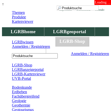
Loading ...
↑
Impressum
Datenschutz
Kontakt
Themen
Produkte
Kartenviewer
LGRBhome
LGRBgeoportal
LGRBbohrungen
LGRB-Shop
LGRBwissen
Anmelden / Registrieren
LGRBwissen
Anmelden / Registrieren
Registrierung
LGRB-Shop
LGRBanzeigeportal
LGRB-Kartenviewer
UVB-Portal
Produkte
Bodenkunde
Erdbeben
Fachübergreifend
Geologie
Geothermie
Geotourismus