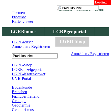
Loading ...
↑
Impressum
Datenschutz
Kontakt
Themen
Produkte
Kartenviewer
LGRBhome
LGRBgeoportal
LGRBbohrungen
LGRB-Shop
LGRBwissen
Anmelden / Registrieren
LGRBwissen
Anmelden / Registrieren
Registrierung
LGRB-Shop
LGRBanzeigeportal
LGRB-Kartenviewer
UVB-Portal
Produkte
Bodenkunde
Erdbeben
Fachübergreifend
Geologie
Geothermie
Geotourismus