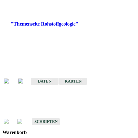
Bitte wählen Sie ein Produkt im gewünschten Format aus.
Digitale Produkte, die direkt downloadbar sind, finden Sie auf
der
"Themenseite Rohstoffgeologie"
im
LGRBgeoportal
.
Amtlicher Datensatz
(Planungsmaßstab)
Karte der mineralischen Rohstoffe von Baden-Württemberg 1 : 50 000
(GeoLa), Blattschnitte
DATEN
KARTEN
Schriften
Schriften des Fachbereichs Rohstoffgeologie
SCHRIFTEN
Warenkorb