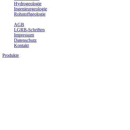
Hydrogeologie
Ingenieurgeologie
Rohstoffgeologie
Service
AGB
LGRB-Schriften
Impressum
Datenschutz
Kontakt
Produkte
Produkte des Themenbereichs
Rohstoffgeologie
Baden-Württemberg ist reich an hochwertigen Rohstoffvorkommen
besonders aus den Bereichen der Steine und Erden sowie der
Industrieminerale. Mit demRohstoffsicherungskonzept wird dem
LGRB der Auftrag erteilt, diese Rohstoffvorkommen zu erkunden,
abzugrenzen, zu bewerten und zu beschreiben. Die Themen im
Fachbereich Rohstoffgeologie geben eine Übersicht über die im
Land betriebenen Gewinnungsstellen, über die oberflächennahen
mineralischen Rohstoffe, die Steinsalzverbreitung im Mittleren
Muschelkalk sowie über einige wichtige Nutzungskonflikte.