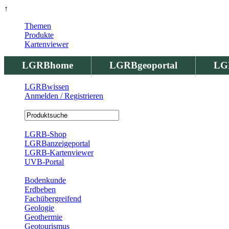
↑
Themen
Produkte
Kartenviewer
LGRBhome
LGRBgeoportal
LG
LGRBwissen
Anmelden / Registrieren
Registrierung
LGRB-Shop
LGRBanzeigeportal
LGRB-Kartenviewer
UVB-Portal
Produkte
Bodenkunde
Erdbeben
Fachübergreifend
Geologie
Geothermie
Geotourismus