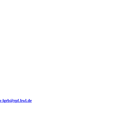
00 (GeoLa), Blattschnitte
eb-lgrb@rpf.bwl.de