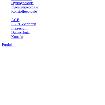
Hydrogeologie
Ingenieurgeologie
Rohstoffgeologie
Service
AGB
LGRB-Schriften
Impressum
Datenschutz
Kontakt
Produkte
Produkte des Themenbereichs Rohstoffgeo
Baden-Württemberg ist reich an hochwertigen Rohstoffvorkommen be
Auftrag erteilt, diese Rohstoffvorkommen zu erkunden, abzugrenzen,
Gewinnungsstellen, über die oberflächennahen mineralischen Rohstoff
Bitte wählen Sie ein Produkt im gewünschten Format aus.
Digitale Produkte, die direkt downloadbar sind, finden Sie auf d
Amtlicher Datensatz (Planungs