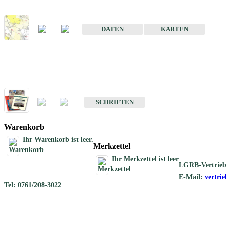
Karte der mineralischen Rohstoffe von Baden-Württemberg 1 : 50 0
DATEN
KARTEN
Schriften
Schriften des Fachbereichs Rohstoffgeologie
SCHRIFTEN
Warenkorb
Ihr Warenkorb ist leer.
Merkzettel
Ihr Merkzettel ist leer
LGRB-Vertrieb
E-Mail:
vertri
Tel: 0761/208-3022