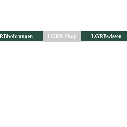
RBbohrungen
LGRB-Shop
LGRBwissen