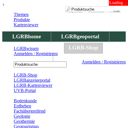
Loading ...
↑
Impressum
Datenschutz
Kontakt
Themen
Produkte
Kartenviewer
LGRBhome
LGRBgeoportal
LGRBbohrungen
LGRB-Shop
LGRBwissen
Anmelden / Registrieren
LGRBwissen
Anmelden / Registrieren
Registrierung
LGRB-Shop
LGRBanzeigeportal
LGRB-Kartenviewer
UVB-Portal
Produkte
Bodenkunde
Erdbeben
Fachübergreifend
Geologie
Geothermie
Geotourismus