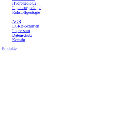
Hydrogeologie
Ingenieurgeologie
Rohstoffgeologie
Service
AGB
LGRB-Schriften
Impressum
Datenschutz
Kontakt
Produkte
Produkte des Themenbereichs
Rohstoffgeologie
Baden-Württemberg ist reich an hochwertigen Rohstoffvorkommen
besonders aus den Bereichen der Steine und Erden sowie der
Industrieminerale. Mit demRohstoffsicherungskonzept wird dem
LGRB der Auftrag erteilt, diese Rohstoffvorkommen zu erkunden,
abzugrenzen, zu bewerten und zu beschreiben. Die Themen im
Fachbereich Rohstoffgeologie geben eine Übersicht über die im
Land betriebenen Gewinnungsstellen, über die oberflächennahen
mineralischen Rohstoffe, die Steinsalzverbreitung im Mittleren
Muschelkalk sowie über einige wichtige Nutzungskonflikte.