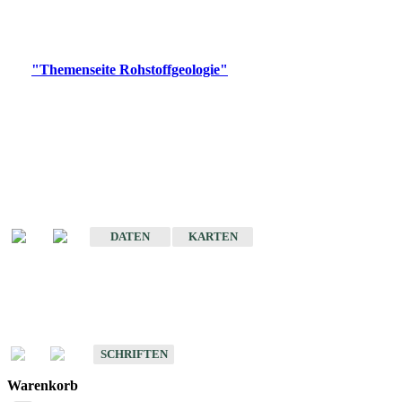
Bitte wählen Sie ein Produkt im gewünschten Format aus.
Digitale Produkte, die direkt downloadbar sind, finden Sie auf
der
"Themenseite Rohstoffgeologie"
im
LGRBgeoportal
.
Amtlicher Datensatz
(Planungsmaßstab)
Karte der mineralischen Rohstoffe von Baden-Württemberg 1 : 50 000
(GeoLa), Blattschnitte
DATEN
KARTEN
Schriften
Schriften des Fachbereichs Rohstoffgeologie
SCHRIFTEN
Warenkorb