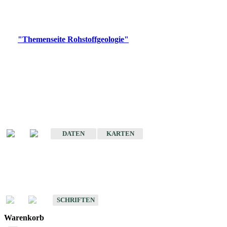
Bitte wählen Sie ein Produkt im gewünschten Format aus.
Digitale Produkte, die direkt downloadbar sind, finden Sie auf
der
"Themenseite Rohstoffgeologie"
im
LGRBgeoportal
.
Amtlicher Datensatz
(Planungsmaßstab)
Karte der mineralischen Rohstoffe von Baden-Württemberg 1 : 50 000
(GeoLa), Blattschnitte
DATEN
KARTEN
Schriften
Schriften des Fachbereichs Rohstoffgeologie
SCHRIFTEN
Warenkorb