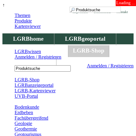
Loading ...
↑
Impressum
Datenschutz
Kontakt
Themen
Produkte
Kartenviewer
LGRBhome
LGRBgeoportal
LGRBbohrungen
LGRB-Shop
LGRBwissen
Anmelden / Registrieren
LGRBwissen
Anmelden / Registrieren
Registrierung
LGRB-Shop
LGRBanzeigeportal
LGRB-Kartenviewer
UVB-Portal
Produkte
Bodenkunde
Erdbeben
Fachübergreifend
Geologie
Geothermie
Geotourismus