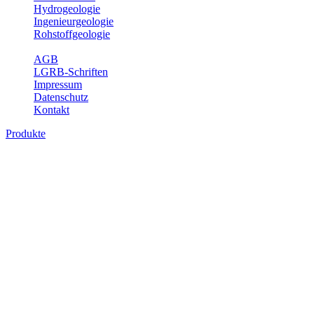
Hydrogeologie
Ingenieurgeologie
Rohstoffgeologie
Service
AGB
LGRB-Schriften
Impressum
Datenschutz
Kontakt
Produkte
Produkte des Themenbereichs
Rohstoffgeologie
Baden-Württemberg ist reich an hochwertigen Rohstoffvorkommen
besonders aus den Bereichen der Steine und Erden sowie der
Industrieminerale. Mit demRohstoffsicherungskonzept wird dem
LGRB der Auftrag erteilt, diese Rohstoffvorkommen zu erkunden,
abzugrenzen, zu bewerten und zu beschreiben. Die Themen im
Fachbereich Rohstoffgeologie geben eine Übersicht über die im
Land betriebenen Gewinnungsstellen, über die oberflächennahen
mineralischen Rohstoffe, die Steinsalzverbreitung im Mittleren
Muschelkalk sowie über einige wichtige Nutzungskonflikte.