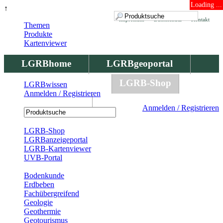
Loading ...
↑
Impressum
Datenschutz
Kontakt
Themen
Produkte
Kartenviewer
LGRBhome
LGRBgeoportal
LGRBbohrungen
LGRB-Shop
LGRBwissen
Anmelden / Registrieren
LGRBwissen
Anmelden / Registrieren
Registrierung
LGRB-Shop
LGRBanzeigeportal
LGRB-Kartenviewer
UVB-Portal
Produkte
Bodenkunde
Erdbeben
Fachübergreifend
Geologie
Geothermie
Geotourismus