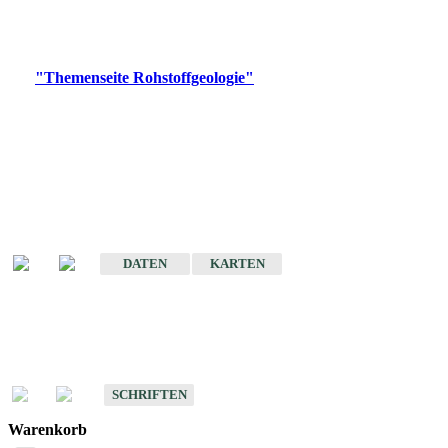
Bitte wählen Sie ein Produkt im gewünschten Format aus.
Digitale Produkte, die direkt downloadbar sind, finden Sie auf
der
"Themenseite Rohstoffgeologie"
im
LGRBgeoportal
.
Amtlicher Datensatz
(Planungsmaßstab)
Karte der mineralischen Rohstoffe von Baden-Württemberg 1 : 50 000
(GeoLa), Blattschnitte
DATEN
KARTEN
Schriften
Schriften des Fachbereichs Rohstoffgeologie
SCHRIFTEN
Warenkorb