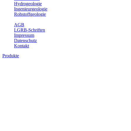
Hydrogeologie
Ingenieurgeologie
Rohstoffgeologie
Service
AGB
LGRB-Schriften
Impressum
Datenschutz
Kontakt
Produkte
Produkte des Themenbereichs
Rohstoffgeologie
Baden-Württemberg ist reich an hochwertigen Rohstoffvorkommen
besonders aus den Bereichen der Steine und Erden sowie der
Industrieminerale. Mit demRohstoffsicherungskonzept wird dem
LGRB der Auftrag erteilt, diese Rohstoffvorkommen zu erkunden,
abzugrenzen, zu bewerten und zu beschreiben. Die Themen im
Fachbereich Rohstoffgeologie geben eine Übersicht über die im
Land betriebenen Gewinnungsstellen, über die oberflächennahen
mineralischen Rohstoffe, die Steinsalzverbreitung im Mittleren
Muschelkalk sowie über einige wichtige Nutzungskonflikte.