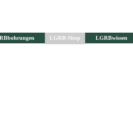
RBbohrungen
LGRB-Shop
LGRBwissen