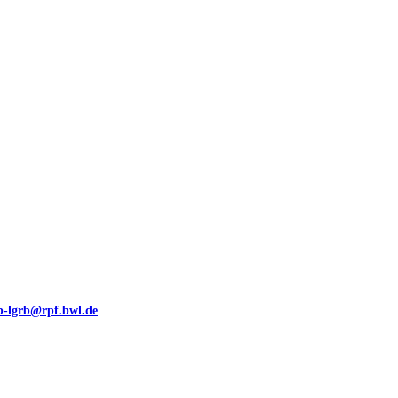
00 (GeoLa), Blattschnitte
eb-lgrb@rpf.bwl.de