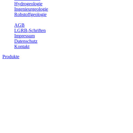
Hydrogeologie
Ingenieurgeologie
Rohstoffgeologie
Service
AGB
LGRB-Schriften
Impressum
Datenschutz
Kontakt
Produkte
Produkte des Themenbereichs Rohstoffgeo
Baden-Württemberg ist reich an hochwertigen Rohstoffvorkommen be
Auftrag erteilt, diese Rohstoffvorkommen zu erkunden, abzugrenzen,
Gewinnungsstellen, über die oberflächennahen mineralischen Rohstoff
Bitte wählen Sie ein Produkt im gewünschten Format aus.
Digitale Produkte, die direkt downloadbar sind, finden Sie auf d
Amtlicher Datensatz (Planungs