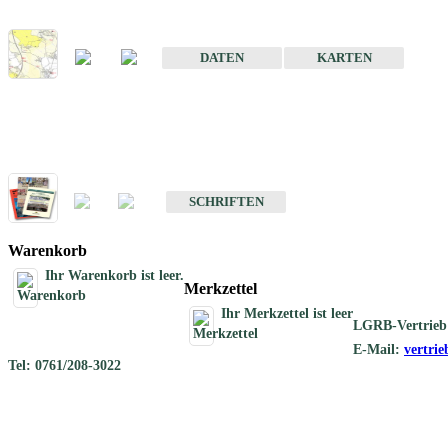
Karte der mineralischen Rohstoffe von Baden-Württemberg 1 : 50 0
DATEN
KARTEN
Schriften
Schriften des Fachbereichs Rohstoffgeologie
SCHRIFTEN
Warenkorb
Ihr Warenkorb ist leer.
Merkzettel
Ihr Merkzettel ist leer
LGRB-Vertrieb
E-Mail:
vertri
Tel: 0761/208-3022