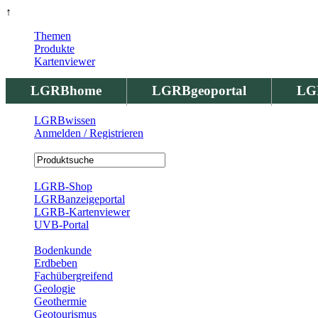
↑
Themen
Produkte
Kartenviewer
LGRBhome
LGRBgeoportal
LG
LGRBwissen
Anmelden / Registrieren
Registrierung
LGRB-Shop
LGRBanzeigeportal
LGRB-Kartenviewer
UVB-Portal
Produkte
Bodenkunde
Erdbeben
Fachübergreifend
Geologie
Geothermie
Geotourismus