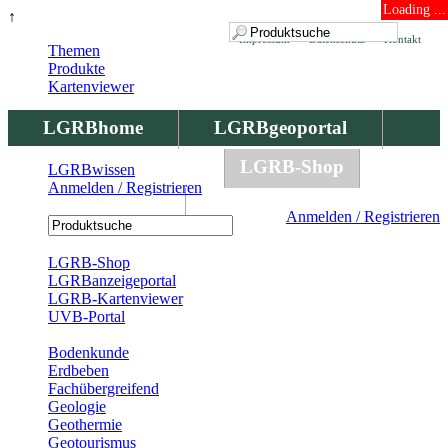
Loading ...
↑
Impressum
Datenschutz
Kontakt
Themen
Produkte
Kartenviewer
LGRBhome
LGRBgeoportal
LGRBbohrungen
LGRB-Shop
LGRBwissen
Anmelden / Registrieren
LGRBwissen
Anmelden / Registrieren
Registrierung
LGRB-Shop
LGRBanzeigeportal
LGRB-Kartenviewer
UVB-Portal
Produkte
Bodenkunde
Erdbeben
Fachübergreifend
Geologie
Geothermie
Geotourismus