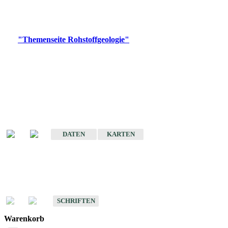
Bitte wählen Sie ein Produkt im gewünschten Format aus.
Digitale Produkte, die direkt downloadbar sind, finden Sie auf
der
"Themenseite Rohstoffgeologie"
im
LGRBgeoportal
.
Amtlicher Datensatz
(Planungsmaßstab)
Karte der mineralischen Rohstoffe von Baden-Württemberg 1 : 50 000
(GeoLa), Blattschnitte
DATEN
KARTEN
Schriften
Schriften des Fachbereichs Rohstoffgeologie
SCHRIFTEN
Warenkorb