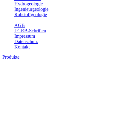
Hydrogeologie
Ingenieurgeologie
Rohstoffgeologie
Service
AGB
LGRB-Schriften
Impressum
Datenschutz
Kontakt
Produkte
Produkte des Themenbereichs
Rohstoffgeologie
Baden-Württemberg ist reich an hochwertigen Rohstoffvorkommen
besonders aus den Bereichen der Steine und Erden sowie der
Industrieminerale. Mit demRohstoffsicherungskonzept wird dem
LGRB der Auftrag erteilt, diese Rohstoffvorkommen zu erkunden,
abzugrenzen, zu bewerten und zu beschreiben. Die Themen im
Fachbereich Rohstoffgeologie geben eine Übersicht über die im
Land betriebenen Gewinnungsstellen, über die oberflächennahen
mineralischen Rohstoffe, die Steinsalzverbreitung im Mittleren
Muschelkalk sowie über einige wichtige Nutzungskonflikte.