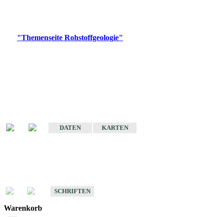
Bitte wählen Sie ein Produkt im gewünschten Format aus.
Digitale Produkte, die direkt downloadbar sind, finden Sie auf
der
"Themenseite Rohstoffgeologie"
im
LGRBgeoportal
.
Amtlicher Datensatz
(Planungsmaßstab)
Karte der mineralischen Rohstoffe von Baden-Württemberg 1 : 50 000
(GeoLa), Blattschnitte
DATEN
KARTEN
Schriften
Schriften des Fachbereichs Rohstoffgeologie
SCHRIFTEN
Warenkorb