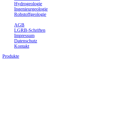
Hydrogeologie
Ingenieurgeologie
Rohstoffgeologie
Service
AGB
LGRB-Schriften
Impressum
Datenschutz
Kontakt
Produkte
Produkte des Themenbereichs
Rohstoffgeologie
Baden-Württemberg ist reich an hochwertigen Rohstoffvorkommen
besonders aus den Bereichen der Steine und Erden sowie der
Industrieminerale. Mit demRohstoffsicherungskonzept wird dem
LGRB der Auftrag erteilt, diese Rohstoffvorkommen zu erkunden,
abzugrenzen, zu bewerten und zu beschreiben. Die Themen im
Fachbereich Rohstoffgeologie geben eine Übersicht über die im
Land betriebenen Gewinnungsstellen, über die oberflächennahen
mineralischen Rohstoffe, die Steinsalzverbreitung im Mittleren
Muschelkalk sowie über einige wichtige Nutzungskonflikte.