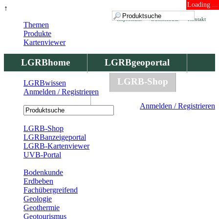
Loading ...
↑
Impressum
Datenschutz
Kontakt
Themen
Produkte
Kartenviewer
LGRBhome
LGRBgeoportal
LGRBbohrungen
LGRB-Shop
LGRBwissen
Anmelden / Registrieren
LGRBwissen
Anmelden / Registrieren
Registrierung
LGRB-Shop
LGRBanzeigeportal
LGRB-Kartenviewer
UVB-Portal
Produkte
Bodenkunde
Erdbeben
Fachübergreifend
Geologie
Geothermie
Geotourismus