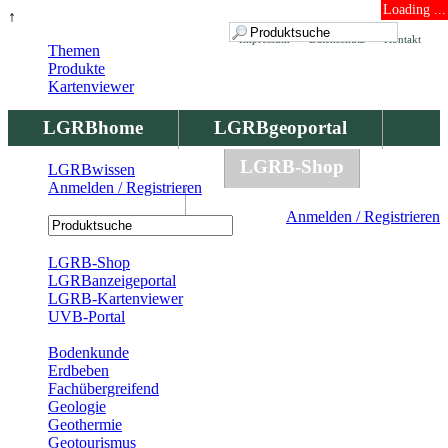
Loading ...
↑
Impressum
Datenschutz
Kontakt
Themen
Produkte
Kartenviewer
LGRBhome
LGRBgeoportal
LGRBbohrungen
LGRB-Shop
LGRBwissen
Anmelden / Registrieren
LGRBwissen
Anmelden / Registrieren
Registrierung
LGRB-Shop
LGRBanzeigeportal
LGRB-Kartenviewer
UVB-Portal
Produkte
Bodenkunde
Erdbeben
Fachübergreifend
Geologie
Geothermie
Geotourismus