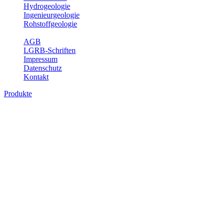
Hydrogeologie
Ingenieurgeologie
Rohstoffgeologie
Service
AGB
LGRB-Schriften
Impressum
Datenschutz
Kontakt
Produkte
Produkte des Themenbereichs
Rohstoffgeologie
Baden-Württemberg ist reich an hochwertigen Rohstoffvorkommen
besonders aus den Bereichen der Steine und Erden sowie der
Industrieminerale. Mit demRohstoffsicherungskonzept wird dem
LGRB der Auftrag erteilt, diese Rohstoffvorkommen zu erkunden,
abzugrenzen, zu bewerten und zu beschreiben. Die Themen im
Fachbereich Rohstoffgeologie geben eine Übersicht über die im
Land betriebenen Gewinnungsstellen, über die oberflächennahen
mineralischen Rohstoffe, die Steinsalzverbreitung im Mittleren
Muschelkalk sowie über einige wichtige Nutzungskonflikte.