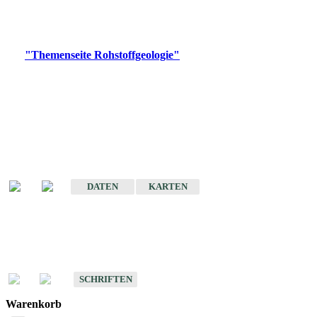
Bitte wählen Sie ein Produkt im gewünschten Format aus.
Digitale Produkte, die direkt downloadbar sind, finden Sie auf
der
"Themenseite Rohstoffgeologie"
im
LGRBgeoportal
.
Amtlicher Datensatz
(Planungsmaßstab)
Karte der mineralischen Rohstoffe von Baden-Württemberg 1 : 50 000
(GeoLa), Blattschnitte
DATEN
KARTEN
Schriften
Schriften des Fachbereichs Rohstoffgeologie
SCHRIFTEN
Warenkorb