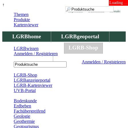
Loading ...
↑
Impressum
Datenschutz
Kontakt
Themen
Produkte
Kartenviewer
LGRBhome
LGRBgeoportal
LGRBbohrungen
LGRB-Shop
LGRBwissen
Anmelden / Registrieren
LGRBwissen
Anmelden / Registrieren
Registrierung
LGRB-Shop
LGRBanzeigeportal
LGRB-Kartenviewer
UVB-Portal
Produkte
Bodenkunde
Erdbeben
Fachübergreifend
Geologie
Geothermie
Geotourismus