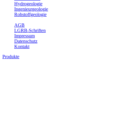
Hydrogeologie
Ingenieurgeologie
Rohstoffgeologie
Service
AGB
LGRB-Schriften
Impressum
Datenschutz
Kontakt
Produkte
Produkte des Themenbereichs
Rohstoffgeologie
Baden-Württemberg ist reich an hochwertigen Rohstoffvorkommen
besonders aus den Bereichen der Steine und Erden sowie der
Industrieminerale. Mit demRohstoffsicherungskonzept wird dem
LGRB der Auftrag erteilt, diese Rohstoffvorkommen zu erkunden,
abzugrenzen, zu bewerten und zu beschreiben. Die Themen im
Fachbereich Rohstoffgeologie geben eine Übersicht über die im
Land betriebenen Gewinnungsstellen, über die oberflächennahen
mineralischen Rohstoffe, die Steinsalzverbreitung im Mittleren
Muschelkalk sowie über einige wichtige Nutzungskonflikte.