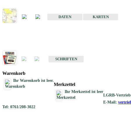
Karte der mineralischen Rohstoffe von Baden-Württemberg 1 : 50 0
DATEN
KARTEN
Schriften
Schriften des Fachbereichs Rohstoffgeologie
SCHRIFTEN
Warenkorb
Ihr Warenkorb ist leer.
Merkzettel
Ihr Merkzettel ist leer
LGRB-Vertrieb
E-Mail:
vertri
Tel: 0761/208-3022