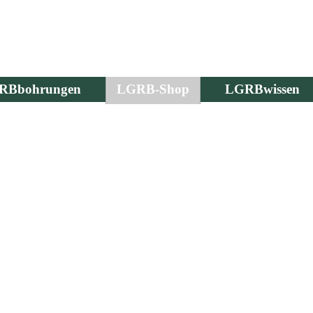
RBbohrungen
LGRB-Shop
LGRBwissen