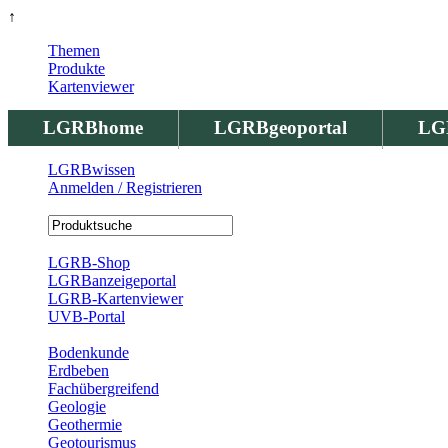
↑
Themen
Produkte
Kartenviewer
LGRBhome
LGRBgeoportal
LG
LGRBwissen
Anmelden / Registrieren
Registrierung
LGRB-Shop
LGRBanzeigeportal
LGRB-Kartenviewer
UVB-Portal
Produkte
Bodenkunde
Erdbeben
Fachübergreifend
Geologie
Geothermie
Geotourismus