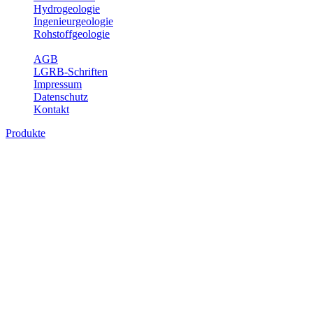
Hydrogeologie
Ingenieurgeologie
Rohstoffgeologie
Service
AGB
LGRB-Schriften
Impressum
Datenschutz
Kontakt
Produkte
Produkte des Themenbereichs Rohstoffgeo
Baden-Württemberg ist reich an hochwertigen Rohstoffvorkommen be
Auftrag erteilt, diese Rohstoffvorkommen zu erkunden, abzugrenzen,
Gewinnungsstellen, über die oberflächennahen mineralischen Rohstoff
Bitte wählen Sie ein Produkt im gewünschten Format aus.
Digitale Produkte, die direkt downloadbar sind, finden Sie auf d
Amtlicher Datensatz (Planungs