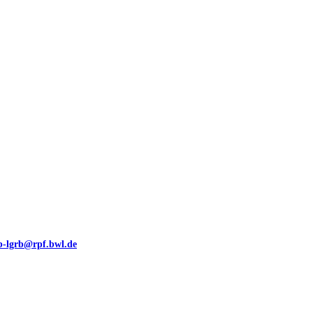
00 (GeoLa), Blattschnitte
eb-lgrb@rpf.bwl.de