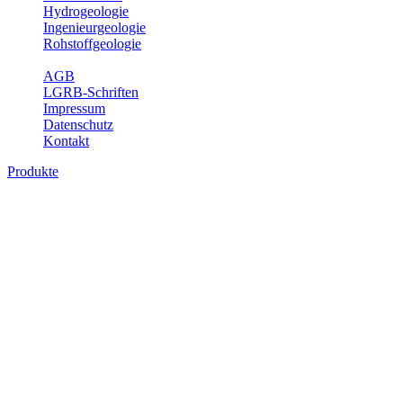
Hydrogeologie
Ingenieurgeologie
Rohstoffgeologie
Service
AGB
LGRB-Schriften
Impressum
Datenschutz
Kontakt
Produkte
Produkte des Themenbereichs
Rohstoffgeologie
Baden-Württemberg ist reich an hochwertigen Rohstoffvorkommen
besonders aus den Bereichen der Steine und Erden sowie der
Industrieminerale. Mit demRohstoffsicherungskonzept wird dem
LGRB der Auftrag erteilt, diese Rohstoffvorkommen zu erkunden,
abzugrenzen, zu bewerten und zu beschreiben. Die Themen im
Fachbereich Rohstoffgeologie geben eine Übersicht über die im
Land betriebenen Gewinnungsstellen, über die oberflächennahen
mineralischen Rohstoffe, die Steinsalzverbreitung im Mittleren
Muschelkalk sowie über einige wichtige Nutzungskonflikte.