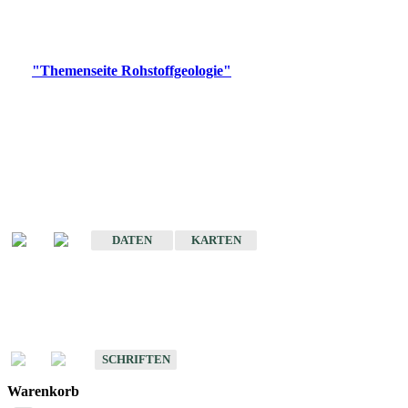
Bitte wählen Sie ein Produkt im gewünschten Format aus.
Digitale Produkte, die direkt downloadbar sind, finden Sie auf
der
"Themenseite Rohstoffgeologie"
im
LGRBgeoportal
.
Amtlicher Datensatz
(Planungsmaßstab)
Karte der mineralischen Rohstoffe von Baden-Württemberg 1 : 50 000
(GeoLa), Blattschnitte
DATEN
KARTEN
Schriften
Schriften des Fachbereichs Rohstoffgeologie
SCHRIFTEN
Warenkorb