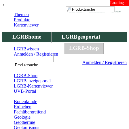
Loading ...
↑
Impressum
Datenschutz
Kontakt
Themen
Produkte
Kartenviewer
LGRBhome
LGRBgeoportal
LGRBbohrungen
LGRB-Shop
LGRBwissen
Anmelden / Registrieren
LGRBwissen
Anmelden / Registrieren
Registrierung
LGRB-Shop
LGRBanzeigeportal
LGRB-Kartenviewer
UVB-Portal
Produkte
Bodenkunde
Erdbeben
Fachübergreifend
Geologie
Geothermie
Geotourismus