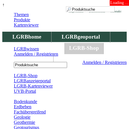
Loading ...
↑
Impressum
Datenschutz
Kontakt
Themen
Produkte
Kartenviewer
LGRBhome
LGRBgeoportal
LGRBbohrungen
LGRB-Shop
LGRBwissen
Anmelden / Registrieren
LGRBwissen
Anmelden / Registrieren
Registrierung
LGRB-Shop
LGRBanzeigeportal
LGRB-Kartenviewer
UVB-Portal
Produkte
Bodenkunde
Erdbeben
Fachübergreifend
Geologie
Geothermie
Geotourismus