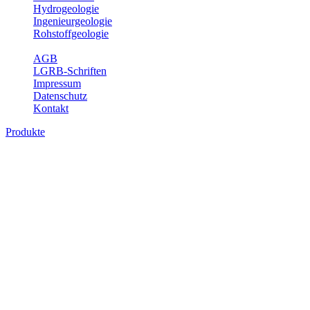
Hydrogeologie
Ingenieurgeologie
Rohstoffgeologie
Service
AGB
LGRB-Schriften
Impressum
Datenschutz
Kontakt
Produkte
Produkte des Themenbereichs
Rohstoffgeologie
Baden-Württemberg ist reich an hochwertigen Rohstoffvorkommen
besonders aus den Bereichen der Steine und Erden sowie der
Industrieminerale. Mit demRohstoffsicherungskonzept wird dem
LGRB der Auftrag erteilt, diese Rohstoffvorkommen zu erkunden,
abzugrenzen, zu bewerten und zu beschreiben. Die Themen im
Fachbereich Rohstoffgeologie geben eine Übersicht über die im
Land betriebenen Gewinnungsstellen, über die oberflächennahen
mineralischen Rohstoffe, die Steinsalzverbreitung im Mittleren
Muschelkalk sowie über einige wichtige Nutzungskonflikte.