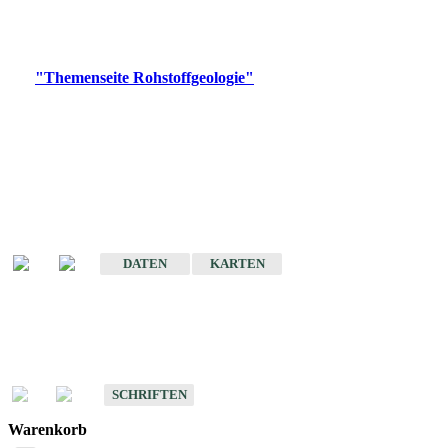
Bitte wählen Sie ein Produkt im gewünschten Format aus.
Digitale Produkte, die direkt downloadbar sind, finden Sie auf
der
"Themenseite Rohstoffgeologie"
im
LGRBgeoportal
.
Amtlicher Datensatz
(Planungsmaßstab)
Karte der mineralischen Rohstoffe von Baden-Württemberg 1 : 50 000
(GeoLa), Blattschnitte
DATEN
KARTEN
Schriften
Schriften des Fachbereichs Rohstoffgeologie
SCHRIFTEN
Warenkorb