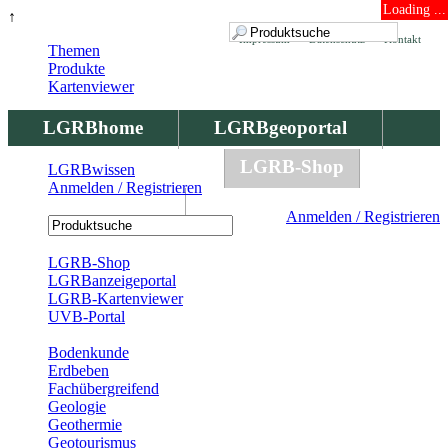
Loading ...
↑
Impressum
Datenschutz
Kontakt
Themen
Produkte
Kartenviewer
LGRBhome
LGRBgeoportal
LGRBbohrungen
LGRB-Shop
LGRBwissen
Anmelden / Registrieren
LGRBwissen
Anmelden / Registrieren
Registrierung
LGRB-Shop
LGRBanzeigeportal
LGRB-Kartenviewer
UVB-Portal
Produkte
Bodenkunde
Erdbeben
Fachübergreifend
Geologie
Geothermie
Geotourismus