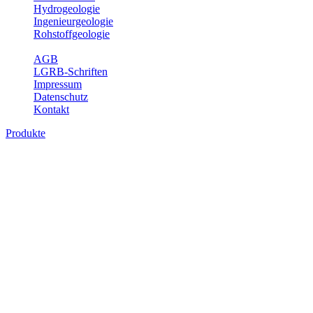
Hydrogeologie
Ingenieurgeologie
Rohstoffgeologie
Service
AGB
LGRB-Schriften
Impressum
Datenschutz
Kontakt
Produkte
Produkte des Themenbereichs
Rohstoffgeologie
Baden-Württemberg ist reich an hochwertigen Rohstoffvorkommen
besonders aus den Bereichen der Steine und Erden sowie der
Industrieminerale. Mit demRohstoffsicherungskonzept wird dem
LGRB der Auftrag erteilt, diese Rohstoffvorkommen zu erkunden,
abzugrenzen, zu bewerten und zu beschreiben. Die Themen im
Fachbereich Rohstoffgeologie geben eine Übersicht über die im
Land betriebenen Gewinnungsstellen, über die oberflächennahen
mineralischen Rohstoffe, die Steinsalzverbreitung im Mittleren
Muschelkalk sowie über einige wichtige Nutzungskonflikte.