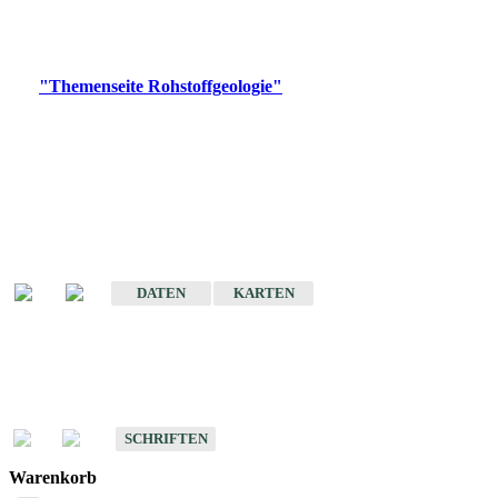
Bitte wählen Sie ein Produkt im gewünschten Format aus.
Digitale Produkte, die direkt downloadbar sind, finden Sie auf
der
"Themenseite Rohstoffgeologie"
im
LGRBgeoportal
.
Amtlicher Datensatz
(Planungsmaßstab)
Karte der mineralischen Rohstoffe von Baden-Württemberg 1 : 50 000
(GeoLa), Blattschnitte
DATEN
KARTEN
Schriften
Schriften des Fachbereichs Rohstoffgeologie
SCHRIFTEN
Warenkorb