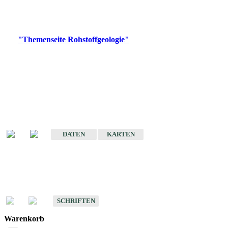
Bitte wählen Sie ein Produkt im gewünschten Format aus.
Digitale Produkte, die direkt downloadbar sind, finden Sie auf
der
"Themenseite Rohstoffgeologie"
im
LGRBgeoportal
.
Amtlicher Datensatz
(Planungsmaßstab)
Karte der mineralischen Rohstoffe von Baden-Württemberg 1 : 50 000
(GeoLa), Blattschnitte
DATEN
KARTEN
Schriften
Schriften des Fachbereichs Rohstoffgeologie
SCHRIFTEN
Warenkorb