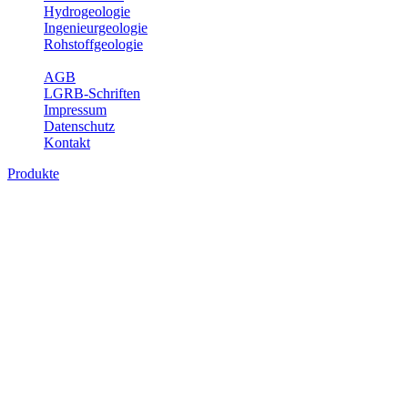
Hydrogeologie
Ingenieurgeologie
Rohstoffgeologie
Service
AGB
LGRB-Schriften
Impressum
Datenschutz
Kontakt
Produkte
Produkte des Themenbereichs
Rohstoffgeologie
Baden-Württemberg ist reich an hochwertigen Rohstoffvorkommen
besonders aus den Bereichen der Steine und Erden sowie der
Industrieminerale. Mit demRohstoffsicherungskonzept wird dem
LGRB der Auftrag erteilt, diese Rohstoffvorkommen zu erkunden,
abzugrenzen, zu bewerten und zu beschreiben. Die Themen im
Fachbereich Rohstoffgeologie geben eine Übersicht über die im
Land betriebenen Gewinnungsstellen, über die oberflächennahen
mineralischen Rohstoffe, die Steinsalzverbreitung im Mittleren
Muschelkalk sowie über einige wichtige Nutzungskonflikte.