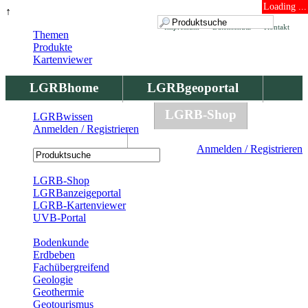
Loading ...
↑
Impressum
Datenschutz
Kontakt
Themen
Produkte
Kartenviewer
LGRBhome
LGRBgeoportal
LGRBbohrungen
LGRB-Shop
LGRBwissen
Anmelden / Registrieren
LGRBwissen
Anmelden / Registrieren
Registrierung
LGRB-Shop
LGRBanzeigeportal
LGRB-Kartenviewer
UVB-Portal
Produkte
Bodenkunde
Erdbeben
Fachübergreifend
Geologie
Geothermie
Geotourismus