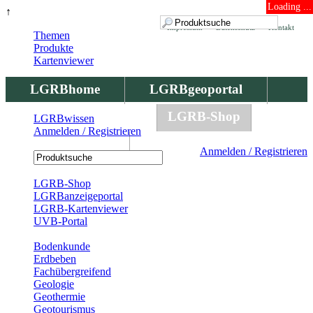
Loading ...
↑
Impressum
Datenschutz
Kontakt
Themen
Produkte
Kartenviewer
LGRBhome
LGRBgeoportal
LGRBbohrungen
LGRB-Shop
LGRBwissen
Anmelden / Registrieren
LGRBwissen
Anmelden / Registrieren
Registrierung
LGRB-Shop
LGRBanzeigeportal
LGRB-Kartenviewer
UVB-Portal
Produkte
Bodenkunde
Erdbeben
Fachübergreifend
Geologie
Geothermie
Geotourismus