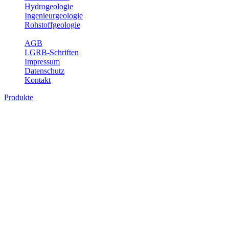
Hydrogeologie
Ingenieurgeologie
Rohstoffgeologie
Service
AGB
LGRB-Schriften
Impressum
Datenschutz
Kontakt
Produkte
Produkte des Themenbereichs
Rohstoffgeologie
Baden-Württemberg ist reich an hochwertigen Rohstoffvorkommen
besonders aus den Bereichen der Steine und Erden sowie der
Industrieminerale. Mit demRohstoffsicherungskonzept wird dem
LGRB der Auftrag erteilt, diese Rohstoffvorkommen zu erkunden,
abzugrenzen, zu bewerten und zu beschreiben. Die Themen im
Fachbereich Rohstoffgeologie geben eine Übersicht über die im
Land betriebenen Gewinnungsstellen, über die oberflächennahen
mineralischen Rohstoffe, die Steinsalzverbreitung im Mittleren
Muschelkalk sowie über einige wichtige Nutzungskonflikte.