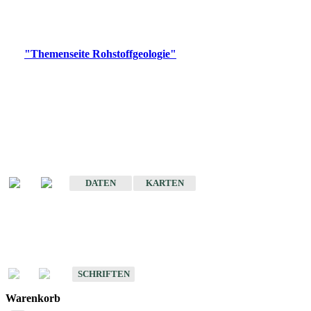
Bitte wählen Sie ein Produkt im gewünschten Format aus.
Digitale Produkte, die direkt downloadbar sind, finden Sie auf
der
"Themenseite Rohstoffgeologie"
im
LGRBgeoportal
.
Amtlicher Datensatz
(Planungsmaßstab)
Karte der mineralischen Rohstoffe von Baden-Württemberg 1 : 50 000
(GeoLa), Blattschnitte
DATEN
KARTEN
Schriften
Schriften des Fachbereichs Rohstoffgeologie
SCHRIFTEN
Warenkorb