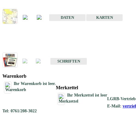
Karte der mineralischen Rohstoffe von Baden-Württemberg 1 : 50 0
DATEN
KARTEN
Schriften
Schriften des Fachbereichs Rohstoffgeologie
SCHRIFTEN
Warenkorb
Ihr Warenkorb ist leer.
Merkzettel
Ihr Merkzettel ist leer
LGRB-Vertrieb
E-Mail:
vertri
Tel: 0761/208-3022