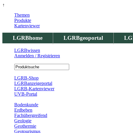
↑
Themen
Produkte
Kartenviewer
LGRBhome
LGRBgeoportal
LG
LGRBwissen
Anmelden / Registrieren
Registrierung
LGRB-Shop
LGRBanzeigeportal
LGRB-Kartenviewer
UVB-Portal
Produkte
Bodenkunde
Erdbeben
Fachübergreifend
Geologie
Geothermie
Geotourismus