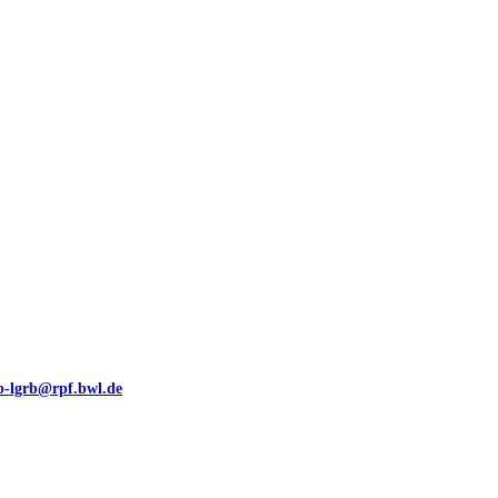
00 (GeoLa), Blattschnitte
eb-lgrb@rpf.bwl.de