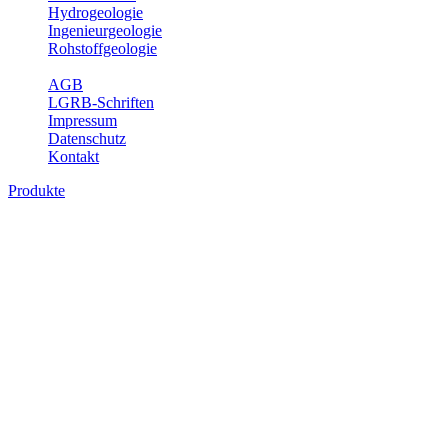
Hydrogeologie
Ingenieurgeologie
Rohstoffgeologie
Service
AGB
LGRB-Schriften
Impressum
Datenschutz
Kontakt
Produkte
Produkte des Themenbereichs Rohstoffgeo
Baden-Württemberg ist reich an hochwertigen Rohstoffvorkommen be
Auftrag erteilt, diese Rohstoffvorkommen zu erkunden, abzugrenzen,
Gewinnungsstellen, über die oberflächennahen mineralischen Rohstoff
Bitte wählen Sie ein Produkt im gewünschten Format aus.
Digitale Produkte, die direkt downloadbar sind, finden Sie auf d
Amtlicher Datensatz (Planungs