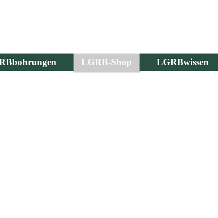
RBbohrungen
LGRB-Shop
LGRBwissen