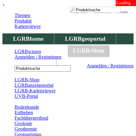
Loading ...
↑
Impressum
Datenschutz
Kontakt
Themen
Produkte
Kartenviewer
LGRBhome
LGRBgeoportal
LGRBbohrungen
LGRB-Shop
LGRBwissen
Anmelden / Registrieren
LGRBwissen
Anmelden / Registrieren
Registrierung
LGRB-Shop
LGRBanzeigeportal
LGRB-Kartenviewer
UVB-Portal
Produkte
Bodenkunde
Erdbeben
Fachübergreifend
Geologie
Geothermie
Geotourismus