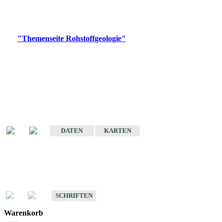
Bitte wählen Sie ein Produkt im gewünschten Format aus.
Digitale Produkte, die direkt downloadbar sind, finden Sie auf
der
"Themenseite Rohstoffgeologie"
im
LGRBgeoportal
.
Amtlicher Datensatz
(Planungsmaßstab)
Karte der mineralischen Rohstoffe von Baden-Württemberg 1 : 50 000
(GeoLa), Blattschnitte
DATEN
KARTEN
Schriften
Schriften des Fachbereichs Rohstoffgeologie
SCHRIFTEN
Warenkorb