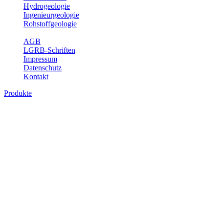
Hydrogeologie
Ingenieurgeologie
Rohstoffgeologie
Service
AGB
LGRB-Schriften
Impressum
Datenschutz
Kontakt
Produkte
Produkte des Themenbereichs
Rohstoffgeologie
Baden-Württemberg ist reich an hochwertigen Rohstoffvorkommen
besonders aus den Bereichen der Steine und Erden sowie der
Industrieminerale. Mit demRohstoffsicherungskonzept wird dem
LGRB der Auftrag erteilt, diese Rohstoffvorkommen zu erkunden,
abzugrenzen, zu bewerten und zu beschreiben. Die Themen im
Fachbereich Rohstoffgeologie geben eine Übersicht über die im
Land betriebenen Gewinnungsstellen, über die oberflächennahen
mineralischen Rohstoffe, die Steinsalzverbreitung im Mittleren
Muschelkalk sowie über einige wichtige Nutzungskonflikte.