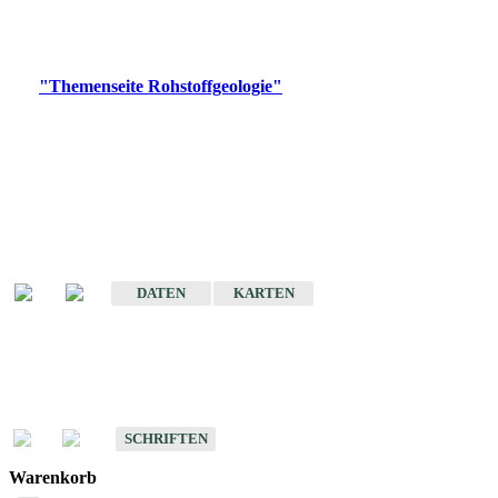
Bitte wählen Sie ein Produkt im gewünschten Format aus.
Digitale Produkte, die direkt downloadbar sind, finden Sie auf
der
"Themenseite Rohstoffgeologie"
im
LGRBgeoportal
.
Amtlicher Datensatz
(Planungsmaßstab)
Karte der mineralischen Rohstoffe von Baden-Württemberg 1 : 50 000
(GeoLa), Blattschnitte
DATEN
KARTEN
Schriften
Schriften des Fachbereichs Rohstoffgeologie
SCHRIFTEN
Warenkorb