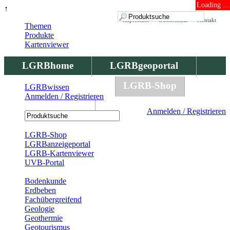
Loading ...
↑
Impressum
Datenschutz
Kontakt
Themen
Produkte
Kartenviewer
LGRBhome
LGRBgeoportal
LGRBbohrungen
LGRB-Shop
LGRBwissen
Anmelden / Registrieren
LGRBwissen
Anmelden / Registrieren
Registrierung
LGRB-Shop
LGRBanzeigeportal
LGRB-Kartenviewer
UVB-Portal
Produkte
Bodenkunde
Erdbeben
Fachübergreifend
Geologie
Geothermie
Geotourismus