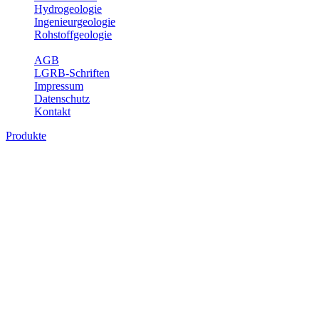
Hydrogeologie
Ingenieurgeologie
Rohstoffgeologie
Service
AGB
LGRB-Schriften
Impressum
Datenschutz
Kontakt
Produkte
Produkte des Themenbereichs
Rohstoffgeologie
Baden-Württemberg ist reich an hochwertigen Rohstoffvorkommen
besonders aus den Bereichen der Steine und Erden sowie der
Industrieminerale. Mit demRohstoffsicherungskonzept wird dem
LGRB der Auftrag erteilt, diese Rohstoffvorkommen zu erkunden,
abzugrenzen, zu bewerten und zu beschreiben. Die Themen im
Fachbereich Rohstoffgeologie geben eine Übersicht über die im
Land betriebenen Gewinnungsstellen, über die oberflächennahen
mineralischen Rohstoffe, die Steinsalzverbreitung im Mittleren
Muschelkalk sowie über einige wichtige Nutzungskonflikte.