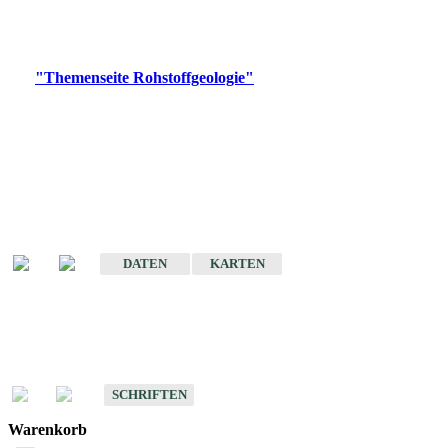
Bitte wählen Sie ein Produkt im gewünschten Format aus.
Digitale Produkte, die direkt downloadbar sind, finden Sie auf
der
"Themenseite Rohstoffgeologie"
im
LGRBgeoportal
.
Amtlicher Datensatz
(Planungsmaßstab)
Karte der mineralischen Rohstoffe von Baden-Württemberg 1 : 50 000
(GeoLa), Blattschnitte
DATEN
KARTEN
Schriften
Schriften des Fachbereichs Rohstoffgeologie
SCHRIFTEN
Warenkorb