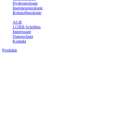
Hydrogeologie
Ingenieurgeologie
Rohstoffgeologie
Service
AGB
LGRB-Schriften
Impressum
Datenschutz
Kontakt
Produkte
Produkte des Themenbereichs
Rohstoffgeologie
Baden-Württemberg ist reich an hochwertigen Rohstoffvorkommen
besonders aus den Bereichen der Steine und Erden sowie der
Industrieminerale. Mit demRohstoffsicherungskonzept wird dem
LGRB der Auftrag erteilt, diese Rohstoffvorkommen zu erkunden,
abzugrenzen, zu bewerten und zu beschreiben. Die Themen im
Fachbereich Rohstoffgeologie geben eine Übersicht über die im
Land betriebenen Gewinnungsstellen, über die oberflächennahen
mineralischen Rohstoffe, die Steinsalzverbreitung im Mittleren
Muschelkalk sowie über einige wichtige Nutzungskonflikte.