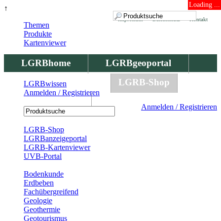
Loading ...
↑
Impressum
Datenschutz
Kontakt
Themen
Produkte
Kartenviewer
LGRBhome
LGRBgeoportal
LGRBbohrungen
LGRB-Shop
LGRBwissen
Anmelden / Registrieren
LGRBwissen
Anmelden / Registrieren
Registrierung
LGRB-Shop
LGRBanzeigeportal
LGRB-Kartenviewer
UVB-Portal
Produkte
Bodenkunde
Erdbeben
Fachübergreifend
Geologie
Geothermie
Geotourismus