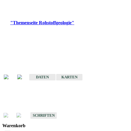
Bitte wählen Sie ein Produkt im gewünschten Format aus.
Digitale Produkte, die direkt downloadbar sind, finden Sie auf
der
"Themenseite Rohstoffgeologie"
im
LGRBgeoportal
.
Amtlicher Datensatz
(Planungsmaßstab)
Karte der mineralischen Rohstoffe von Baden-Württemberg 1 : 50 000
(GeoLa), Blattschnitte
DATEN
KARTEN
Schriften
Schriften des Fachbereichs Rohstoffgeologie
SCHRIFTEN
Warenkorb