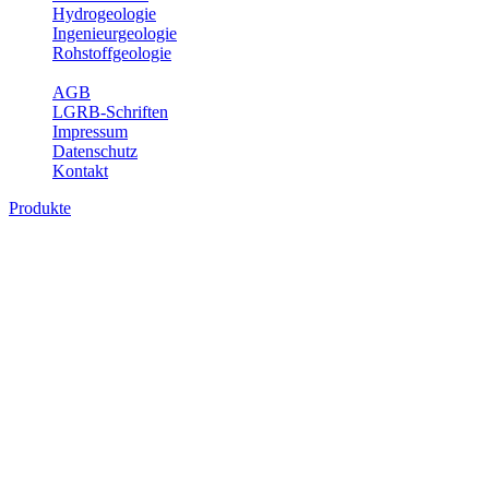
Hydrogeologie
Ingenieurgeologie
Rohstoffgeologie
Service
AGB
LGRB-Schriften
Impressum
Datenschutz
Kontakt
Produkte
Produkte des Themenbereichs
Rohstoffgeologie
Baden-Württemberg ist reich an hochwertigen Rohstoffvorkommen
besonders aus den Bereichen der Steine und Erden sowie der
Industrieminerale. Mit demRohstoffsicherungskonzept wird dem
LGRB der Auftrag erteilt, diese Rohstoffvorkommen zu erkunden,
abzugrenzen, zu bewerten und zu beschreiben. Die Themen im
Fachbereich Rohstoffgeologie geben eine Übersicht über die im
Land betriebenen Gewinnungsstellen, über die oberflächennahen
mineralischen Rohstoffe, die Steinsalzverbreitung im Mittleren
Muschelkalk sowie über einige wichtige Nutzungskonflikte.