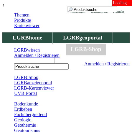
Loading ...
↑
Impressum
Datenschutz
Kontakt
Themen
Produkte
Kartenviewer
LGRBhome
LGRBgeoportal
LGRBbohrungen
LGRB-Shop
LGRBwissen
Anmelden / Registrieren
LGRBwissen
Anmelden / Registrieren
Registrierung
LGRB-Shop
LGRBanzeigeportal
LGRB-Kartenviewer
UVB-Portal
Produkte
Bodenkunde
Erdbeben
Fachübergreifend
Geologie
Geothermie
Geotourismus