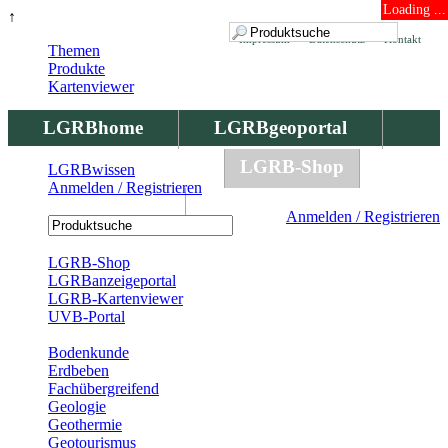
Loading ...
↑
Impressum
Datenschutz
Kontakt
Themen
Produkte
Kartenviewer
LGRBhome
LGRBgeoportal
LGRBbohrungen
LGRB-Shop
LGRBwissen
Anmelden / Registrieren
LGRBwissen
Anmelden / Registrieren
Registrierung
LGRB-Shop
LGRBanzeigeportal
LGRB-Kartenviewer
UVB-Portal
Produkte
Bodenkunde
Erdbeben
Fachübergreifend
Geologie
Geothermie
Geotourismus