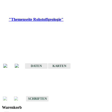
Bitte wählen Sie ein Produkt im gewünschten Format aus.
Digitale Produkte, die direkt downloadbar sind, finden Sie auf
der
"Themenseite Rohstoffgeologie"
im
LGRBgeoportal
.
Amtlicher Datensatz
(Planungsmaßstab)
Karte der mineralischen Rohstoffe von Baden-Württemberg 1 : 50 000
(GeoLa), Blattschnitte
DATEN
KARTEN
Schriften
Schriften des Fachbereichs Rohstoffgeologie
SCHRIFTEN
Warenkorb