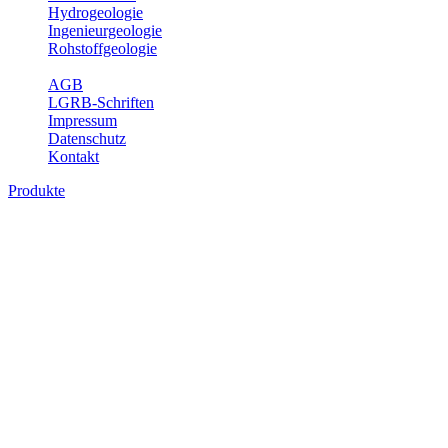
Hydrogeologie
Ingenieurgeologie
Rohstoffgeologie
Service
AGB
LGRB-Schriften
Impressum
Datenschutz
Kontakt
Produkte
Produkte des Themenbereichs
Rohstoffgeologie
Baden-Württemberg ist reich an hochwertigen Rohstoffvorkommen
besonders aus den Bereichen der Steine und Erden sowie der
Industrieminerale. Mit demRohstoffsicherungskonzept wird dem
LGRB der Auftrag erteilt, diese Rohstoffvorkommen zu erkunden,
abzugrenzen, zu bewerten und zu beschreiben. Die Themen im
Fachbereich Rohstoffgeologie geben eine Übersicht über die im
Land betriebenen Gewinnungsstellen, über die oberflächennahen
mineralischen Rohstoffe, die Steinsalzverbreitung im Mittleren
Muschelkalk sowie über einige wichtige Nutzungskonflikte.