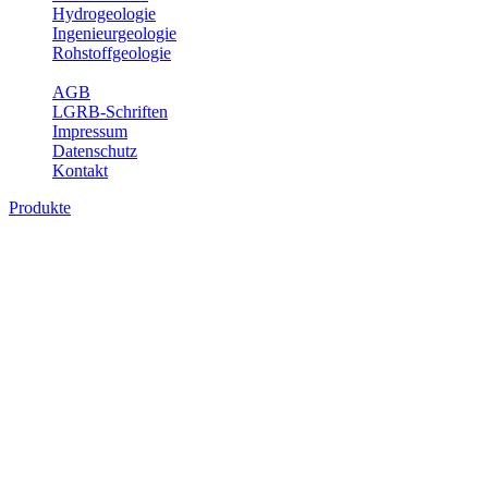
Hydrogeologie
Ingenieurgeologie
Rohstoffgeologie
Service
AGB
LGRB-Schriften
Impressum
Datenschutz
Kontakt
Produkte
Produkte des Themenbereichs
Rohstoffgeologie
Baden-Württemberg ist reich an hochwertigen Rohstoffvorkommen
besonders aus den Bereichen der Steine und Erden sowie der
Industrieminerale. Mit demRohstoffsicherungskonzept wird dem
LGRB der Auftrag erteilt, diese Rohstoffvorkommen zu erkunden,
abzugrenzen, zu bewerten und zu beschreiben. Die Themen im
Fachbereich Rohstoffgeologie geben eine Übersicht über die im
Land betriebenen Gewinnungsstellen, über die oberflächennahen
mineralischen Rohstoffe, die Steinsalzverbreitung im Mittleren
Muschelkalk sowie über einige wichtige Nutzungskonflikte.