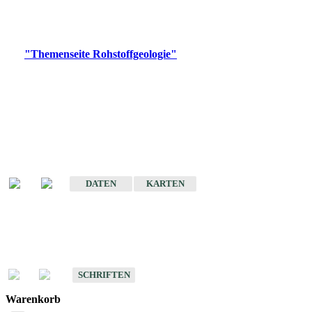
Bitte wählen Sie ein Produkt im gewünschten Format aus.
Digitale Produkte, die direkt downloadbar sind, finden Sie auf
der
"Themenseite Rohstoffgeologie"
im
LGRBgeoportal
.
Amtlicher Datensatz
(Planungsmaßstab)
Karte der mineralischen Rohstoffe von Baden-Württemberg 1 : 50 000
(GeoLa), Blattschnitte
DATEN
KARTEN
Schriften
Schriften des Fachbereichs Rohstoffgeologie
SCHRIFTEN
Warenkorb