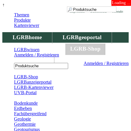
Loading ...
↑
Impressum
Datenschutz
Kontakt
Themen
Produkte
Kartenviewer
LGRBhome
LGRBgeoportal
LGRBbohrungen
LGRB-Shop
LGRBwissen
Anmelden / Registrieren
LGRBwissen
Anmelden / Registrieren
Registrierung
LGRB-Shop
LGRBanzeigeportal
LGRB-Kartenviewer
UVB-Portal
Produkte
Bodenkunde
Erdbeben
Fachübergreifend
Geologie
Geothermie
Geotourismus