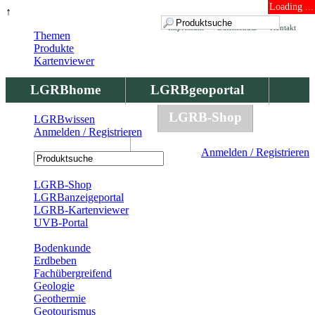
Loading ...
↑
Impressum
Datenschutz
Kontakt
Themen
Produkte
Kartenviewer
LGRBhome
LGRBgeoportal
LGRBbohrungen
LGRB-Shop
LGRBwissen
Anmelden / Registrieren
LGRBwissen
Anmelden / Registrieren
Registrierung
LGRB-Shop
LGRBanzeigeportal
LGRB-Kartenviewer
UVB-Portal
Produkte
Bodenkunde
Erdbeben
Fachübergreifend
Geologie
Geothermie
Geotourismus