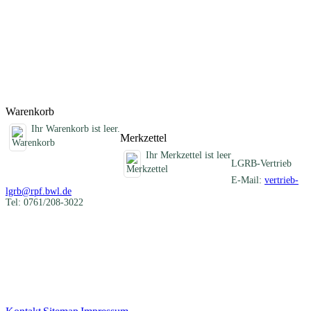
sollen im Vorfeld von Raum- und Fachplanungen eingesetzt
werden. Sie geben dem Planer generelle Hinweise auf bestehende
Baugrundgefahren, aus denen entsprechende Risiken abgeleitet
werden können, ohne jedoch eine objektbezogene geotechnische
Baugrunduntersuchung zu ersetzen.
Titel
Preis
Produktliste wird geladen ...
Titel
Preis
Warenkorb
Ihr Warenkorb ist leer.
Merkzettel
Ihr Merkzettel ist leer
LGRB-Vertrieb
E-Mail:
vertrieb-
lgrb@rpf.bwl.de
Tel: 0761/208-3022