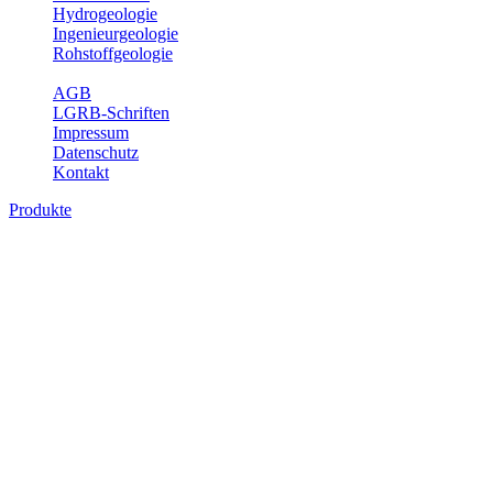
Hydrogeologie
Ingenieurgeologie
Rohstoffgeologie
Service
AGB
LGRB-Schriften
Impressum
Datenschutz
Kontakt
Produkte
Der Baugrund von Stuttgart, analoge
Karten
Baugrundkarten sind ingenieurgeologische Kartenwerke, die den
Untergrund hinsichtlich der räumlichen Verteilung bautechnischer
Eigenschaften bzw. Besonderheiten klassifizieren. Aus
Sondierungen, Bohrungen, Baugruben und anderen geologischen
Aufschlüssen werden analoge und GIS-basierte, thematische Karten
erzeugt, die z.B. die Mächtigkeit der Lockergesteine,
bauwerksrelevante Grundwasserverhältnisse, Gebiete mit der
Gefahr von Rutschungen und Felsstürzen sowie Verkarstung,
Baugrundsetzungen und -hebungen wiedergeben. Baugrundkarten