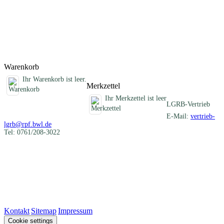
werden. Sie geben dem Planer generelle Hinweise auf bestehende
Baugrundgefahren, aus denen entsprechende Risiken abgeleitet
werden können, ohne jedoch eine objektbezogene geotechnische
Baugrunduntersuchung zu ersetzen.
Titel
Preis
Produktliste wird geladen ...
Titel
Preis
Warenkorb
Ihr Warenkorb ist leer.
Merkzettel
Ihr Merkzettel ist leer
LGRB-Vertrieb
E-Mail:
vertrieb-
lgrb@rpf.bwl.de
Tel: 0761/208-3022
Kontakt
|
Sitemap
|
Impressum
Cookie settings