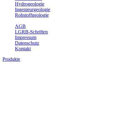
Hydrogeologie
Ingenieurgeologie
Rohstoffgeologie
Service
AGB
LGRB-Schriften
Impressum
Datenschutz
Kontakt
Produkte
Der Baugrund von Stuttgart, Geodaten
Baugrundkarten sind ingenieurgeologische Kartenwerke, die den
Untergrund hinsichtlich der räumlichen Verteilung bautechnischer
Eigenschaften bzw. Besonderheiten klassifizieren. Aus
Sondierungen, Bohrungen, Baugruben und anderen geologischen
Aufschlüssen werden analoge und GIS-basierte, thematische Karten
erzeugt, die z.B. die Mächtigkeit der Lockergesteine,
bauwerksrelevante Grundwasserverhältnisse, Gebiete mit der
Gefahr von Rutschungen und Felsstürzen sowie Verkarstung,
Baugrundsetzungen und -hebungen wiedergeben. Baugrundkarten
sollen im Vorfeld von Raum- und Fachplanungen eingesetzt