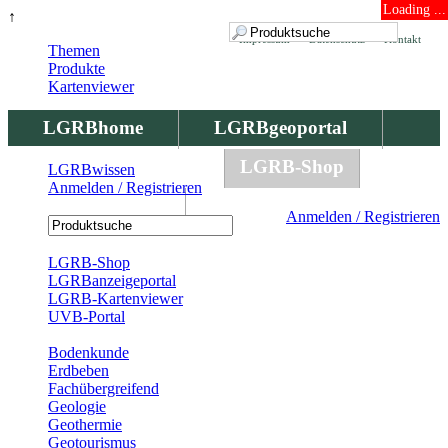
Loading ...
↑
Impressum
Datenschutz
Kontakt
Themen
Produkte
Kartenviewer
LGRBhome
LGRBgeoportal
LGRBbohrungen
LGRB-Shop
LGRBwissen
Anmelden / Registrieren
LGRBwissen
Anmelden / Registrieren
Registrierung
LGRB-Shop
LGRBanzeigeportal
LGRB-Kartenviewer
UVB-Portal
Produkte
Bodenkunde
Erdbeben
Fachübergreifend
Geologie
Geothermie
Geotourismus