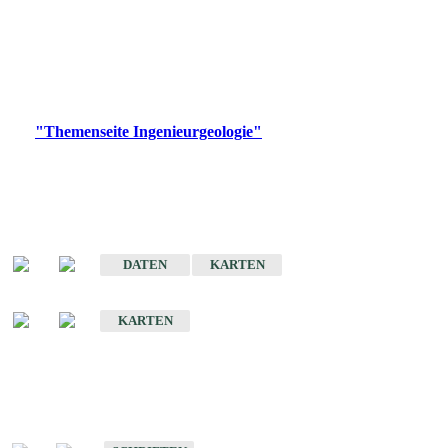
die Ingenieurgeologie in hohem Maße den Belangen der
Daseinsvorsorge, der Bauleitplanung sowie der wirtschaftlichen
Weiterentwicklung.
Bitte wählen Sie ein Produkt im gewünschten Format aus.
Digitale Produkte, die direkt downloadbar sind, finden Sie auf
der
"Themenseite Ingenieurgeologie"
im
LGRBgeoportal
.
Sonderkarten
Der Baugrund von Stuttgart
DATEN
KARTEN
Der Baugrund von Heilbronn
KARTEN
Schriften
Schriften des Fachbereichs Ingenieurgeologie