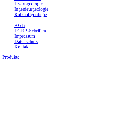
Hydrogeologie
Ingenieurgeologie
Rohstoffgeologie
Service
AGB
LGRB-Schriften
Impressum
Datenschutz
Kontakt
Produkte
Produkte des Themenbereichs
Ingenieurgeologie
Die Ingenieurgeologie bildet die Schnittstelle zwischen den
Erkenntnissen der klassischen geowissenschaftlichen
Landesaufnahme und den Anforderungen des praktischen
Ingenieurwesens. Im Vordergrund steht die sachgerechte
Beurteilung der geotechnischen Eigenschaften von geologischen
Einheiten, um so eine möglichst zuverlässige Grundlage für die
Planung und Realisierung von Bauvorhaben, Sanierungs- oder
Sicherungsmaßnahmen bereitzustellen. Auf Grundlage langjähriger
regionaler Erfahrungen sowie bodenmechanischer Analytik dient