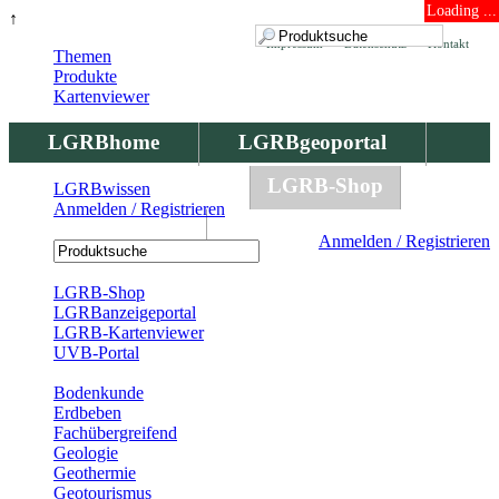
Loading ...
↑
Impressum
Datenschutz
Kontakt
Themen
Produkte
Kartenviewer
LGRBhome
LGRBgeoportal
LGRBbohrungen
LGRB-Shop
LGRBwissen
Anmelden / Registrieren
LGRBwissen
Anmelden / Registrieren
Registrierung
LGRB-Shop
LGRBanzeigeportal
LGRB-Kartenviewer
UVB-Portal
Produkte
Bodenkunde
Erdbeben
Fachübergreifend
Geologie
Geothermie
Geotourismus