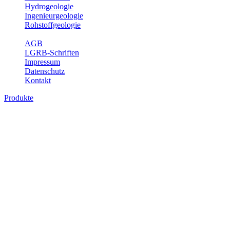
Hydrogeologie
Ingenieurgeologie
Rohstoffgeologie
Service
AGB
LGRB-Schriften
Impressum
Datenschutz
Kontakt
Produkte
Produkte des Themenbereichs
Ingenieurgeologie
Die Ingenieurgeologie bildet die Schnittstelle zwischen den
Erkenntnissen der klassischen geowissenschaftlichen
Landesaufnahme und den Anforderungen des praktischen
Ingenieurwesens. Im Vordergrund steht die sachgerechte
Beurteilung der geotechnischen Eigenschaften von geologischen
Einheiten, um so eine möglichst zuverlässige Grundlage für die
Planung und Realisierung von Bauvorhaben, Sanierungs- oder
Sicherungsmaßnahmen bereitzustellen. Auf Grundlage langjähriger
regionaler Erfahrungen sowie bodenmechanischer Analytik dient