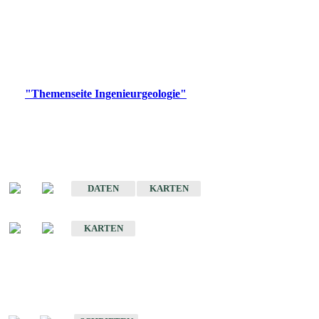
die Ingenieurgeologie in hohem Maße den Belangen der
Daseinsvorsorge, der Bauleitplanung sowie der wirtschaftlichen
Weiterentwicklung.
Bitte wählen Sie ein Produkt im gewünschten Format aus.
Digitale Produkte, die direkt downloadbar sind, finden Sie auf
der
"Themenseite Ingenieurgeologie"
im
LGRBgeoportal
.
Sonderkarten
Der Baugrund von Stuttgart
DATEN
KARTEN
Der Baugrund von Heilbronn
KARTEN
Schriften
Schriften des Fachbereichs Ingenieurgeologie