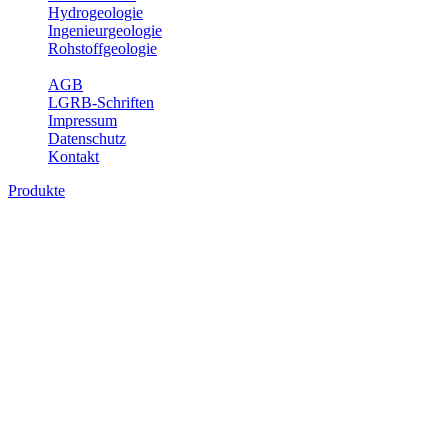
Hydrogeologie
Ingenieurgeologie
Rohstoffgeologie
Service
AGB
LGRB-Schriften
Impressum
Datenschutz
Kontakt
Produkte
Produkte des Themenbereichs
Ingenieurgeologie
Die Ingenieurgeologie bildet die Schnittstelle zwischen den
Erkenntnissen der klassischen geowissenschaftlichen
Landesaufnahme und den Anforderungen des praktischen
Ingenieurwesens. Im Vordergrund steht die sachgerechte
Beurteilung der geotechnischen Eigenschaften von geologischen
Einheiten, um so eine möglichst zuverlässige Grundlage für die
Planung und Realisierung von Bauvorhaben, Sanierungs- oder
Sicherungsmaßnahmen bereitzustellen. Auf Grundlage langjähriger
regionaler Erfahrungen sowie bodenmechanischer Analytik dient