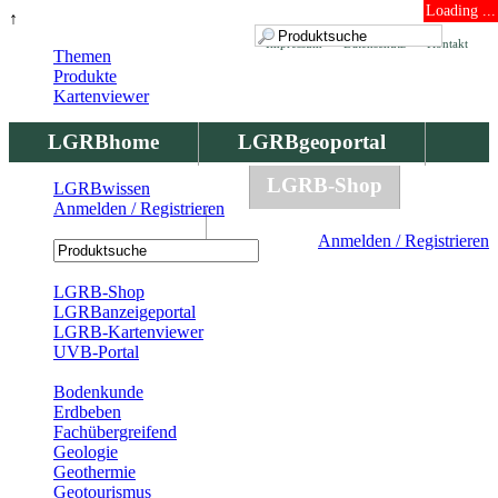
Loading ...
↑
Impressum
Datenschutz
Kontakt
Themen
Produkte
Kartenviewer
LGRBhome
LGRBgeoportal
LGRBbohrungen
LGRB-Shop
LGRBwissen
Anmelden / Registrieren
LGRBwissen
Anmelden / Registrieren
Registrierung
LGRB-Shop
LGRBanzeigeportal
LGRB-Kartenviewer
UVB-Portal
Produkte
Bodenkunde
Erdbeben
Fachübergreifend
Geologie
Geothermie
Geotourismus