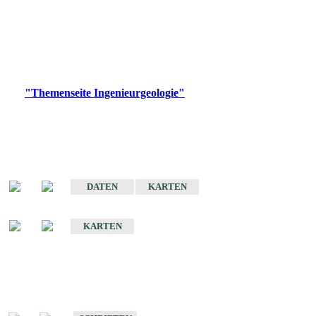
die Ingenieurgeologie in hohem Maße den Belangen der
Daseinsvorsorge, der Bauleitplanung sowie der wirtschaftlichen
Weiterentwicklung.
Bitte wählen Sie ein Produkt im gewünschten Format aus.
Digitale Produkte, die direkt downloadbar sind, finden Sie auf
der
"Themenseite Ingenieurgeologie"
im
LGRBgeoportal
.
Sonderkarten
Der Baugrund von Stuttgart
DATEN
KARTEN
Der Baugrund von Heilbronn
KARTEN
Schriften
Schriften des Fachbereichs Ingenieurgeologie