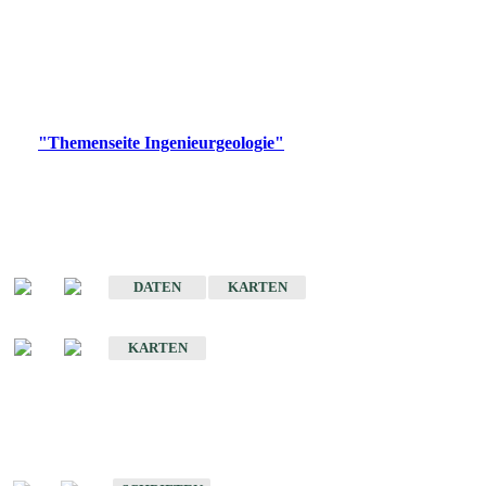
die Ingenieurgeologie in hohem Maße den Belangen der
Daseinsvorsorge, der Bauleitplanung sowie der wirtschaftlichen
Weiterentwicklung.
Bitte wählen Sie ein Produkt im gewünschten Format aus.
Digitale Produkte, die direkt downloadbar sind, finden Sie auf
der
"Themenseite Ingenieurgeologie"
im
LGRBgeoportal
.
Sonderkarten
Der Baugrund von Stuttgart
DATEN
KARTEN
Der Baugrund von Heilbronn
KARTEN
Schriften
Schriften des Fachbereichs Ingenieurgeologie