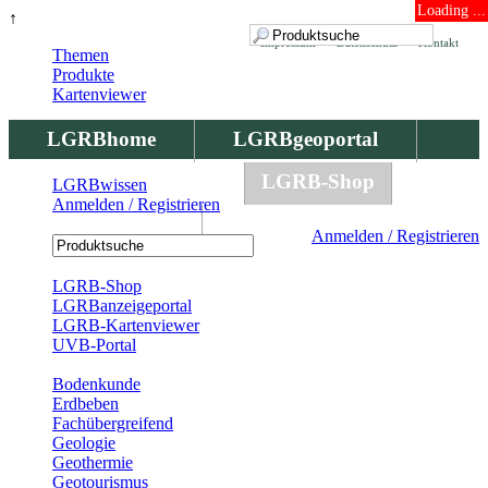
Loading ...
↑
Impressum
Datenschutz
Kontakt
Themen
Produkte
Kartenviewer
LGRBhome
LGRBgeoportal
LGRBbohrungen
LGRB-Shop
LGRBwissen
Anmelden / Registrieren
LGRBwissen
Anmelden / Registrieren
Registrierung
LGRB-Shop
LGRBanzeigeportal
LGRB-Kartenviewer
UVB-Portal
Produkte
Bodenkunde
Erdbeben
Fachübergreifend
Geologie
Geothermie
Geotourismus