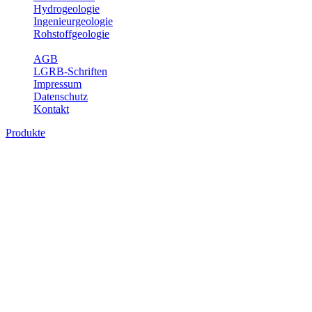
Hydrogeologie
Ingenieurgeologie
Rohstoffgeologie
Service
AGB
LGRB-Schriften
Impressum
Datenschutz
Kontakt
Produkte
Produkte des Themenbereichs
Ingenieurgeologie
Die Ingenieurgeologie bildet die Schnittstelle zwischen den
Erkenntnissen der klassischen geowissenschaftlichen
Landesaufnahme und den Anforderungen des praktischen
Ingenieurwesens. Im Vordergrund steht die sachgerechte
Beurteilung der geotechnischen Eigenschaften von geologischen
Einheiten, um so eine möglichst zuverlässige Grundlage für die
Planung und Realisierung von Bauvorhaben, Sanierungs- oder
Sicherungsmaßnahmen bereitzustellen. Auf Grundlage langjähriger
regionaler Erfahrungen sowie bodenmechanischer Analytik dient