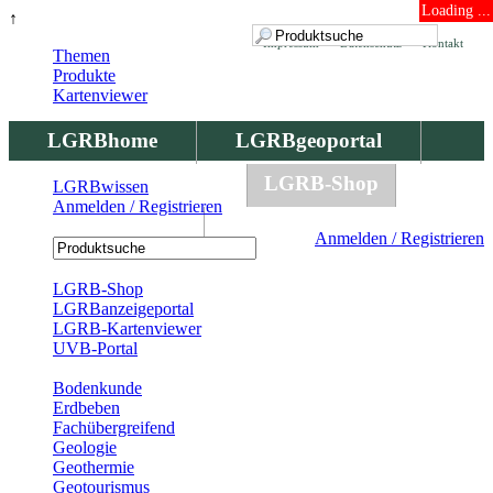
Loading ...
↑
Impressum
Datenschutz
Kontakt
Themen
Produkte
Kartenviewer
LGRBhome
LGRBgeoportal
LGRBbohrungen
LGRB-Shop
LGRBwissen
Anmelden / Registrieren
LGRBwissen
Anmelden / Registrieren
Registrierung
LGRB-Shop
LGRBanzeigeportal
LGRB-Kartenviewer
UVB-Portal
Produkte
Bodenkunde
Erdbeben
Fachübergreifend
Geologie
Geothermie
Geotourismus