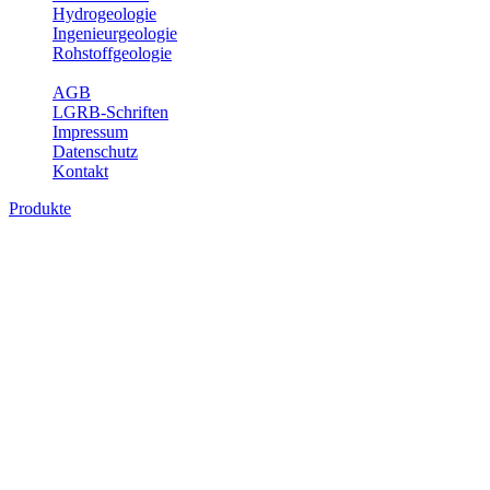
Hydrogeologie
Ingenieurgeologie
Rohstoffgeologie
Service
AGB
LGRB-Schriften
Impressum
Datenschutz
Kontakt
Produkte
Produkte des Themenbereichs
Ingenieurgeologie
Die Ingenieurgeologie bildet die Schnittstelle zwischen den
Erkenntnissen der klassischen geowissenschaftlichen
Landesaufnahme und den Anforderungen des praktischen
Ingenieurwesens. Im Vordergrund steht die sachgerechte
Beurteilung der geotechnischen Eigenschaften von geologischen
Einheiten, um so eine möglichst zuverlässige Grundlage für die
Planung und Realisierung von Bauvorhaben, Sanierungs- oder
Sicherungsmaßnahmen bereitzustellen. Auf Grundlage langjähriger
regionaler Erfahrungen sowie bodenmechanischer Analytik dient