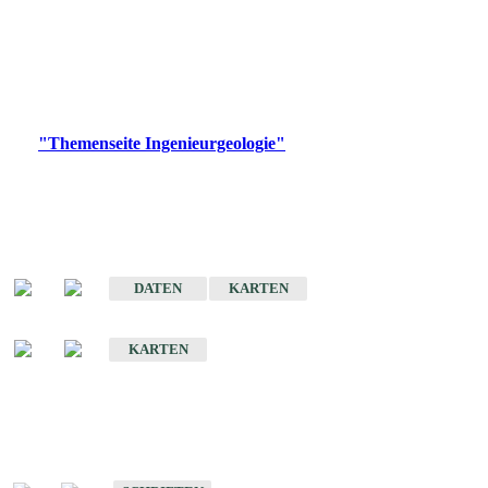
die Ingenieurgeologie in hohem Maße den Belangen der
Daseinsvorsorge, der Bauleitplanung sowie der wirtschaftlichen
Weiterentwicklung.
Bitte wählen Sie ein Produkt im gewünschten Format aus.
Digitale Produkte, die direkt downloadbar sind, finden Sie auf
der
"Themenseite Ingenieurgeologie"
im
LGRBgeoportal
.
Sonderkarten
Der Baugrund von Stuttgart
DATEN
KARTEN
Der Baugrund von Heilbronn
KARTEN
Schriften
Schriften des Fachbereichs Ingenieurgeologie