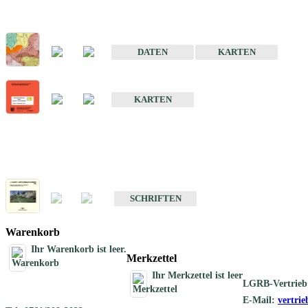
Sonderkarten
Der Baugrund von Stuttgart
DATEN
KARTEN
Der Baugrund von Heilbronn
KARTEN
Schriften
Schriften des Fachbereichs Ingenieurgeologie
SCHRIFTEN
Warenkorb
Ihr Warenkorb ist leer.
Merkzettel
Ihr Merkzettel ist leer
LGRB-Vertrieb
E-Mail:
vertri