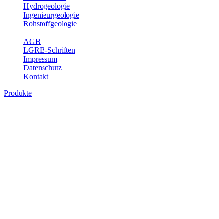
Hydrogeologie
Ingenieurgeologie
Rohstoffgeologie
Service
AGB
LGRB-Schriften
Impressum
Datenschutz
Kontakt
Produkte
Produkte des Themenbereichs Ingenieurge
Die Ingenieurgeologie bildet die Schnittstelle zwischen den Erkenn
steht die sachgerechte Beurteilung der geotechnischen Eigenschaften
oder Sicherungsmaßnahmen bereitzustellen. Auf Grundlage langjähri
Daseinsvorsorge, der Bauleitplanung sowie der wirtschaftlichen Weit
Bitte wählen Sie ein Produkt im gewünschten Format aus.
Digitale Produkte, die direkt downloadbar sind, finden Sie auf d