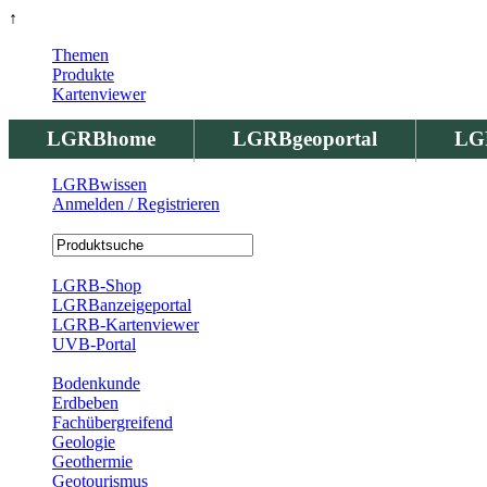
↑
Themen
Produkte
Kartenviewer
LGRBhome
LGRBgeoportal
LG
LGRBwissen
Anmelden / Registrieren
Registrierung
LGRB-Shop
LGRBanzeigeportal
LGRB-Kartenviewer
UVB-Portal
Produkte
Bodenkunde
Erdbeben
Fachübergreifend
Geologie
Geothermie
Geotourismus