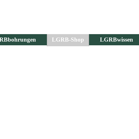
RBbohrungen
LGRB-Shop
LGRBwissen