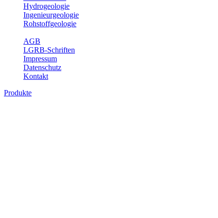
Hydrogeologie
Ingenieurgeologie
Rohstoffgeologie
Service
AGB
LGRB-Schriften
Impressum
Datenschutz
Kontakt
Produkte
Produkte des Themenbereichs
Ingenieurgeologie
Die Ingenieurgeologie bildet die Schnittstelle zwischen den
Erkenntnissen der klassischen geowissenschaftlichen
Landesaufnahme und den Anforderungen des praktischen
Ingenieurwesens. Im Vordergrund steht die sachgerechte
Beurteilung der geotechnischen Eigenschaften von geologischen
Einheiten, um so eine möglichst zuverlässige Grundlage für die
Planung und Realisierung von Bauvorhaben, Sanierungs- oder
Sicherungsmaßnahmen bereitzustellen. Auf Grundlage langjähriger
regionaler Erfahrungen sowie bodenmechanischer Analytik dient