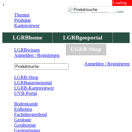
Loading ...
↑
Impressum
Datenschutz
Kontakt
Themen
Produkte
Kartenviewer
LGRBhome
LGRBgeoportal
LGRBbohrungen
LGRB-Shop
LGRBwissen
Anmelden / Registrieren
LGRBwissen
Anmelden / Registrieren
Registrierung
LGRB-Shop
LGRBanzeigeportal
LGRB-Kartenviewer
UVB-Portal
Produkte
Bodenkunde
Erdbeben
Fachübergreifend
Geologie
Geothermie
Geotourismus