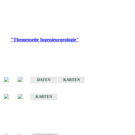
die Ingenieurgeologie in hohem Maße den Belangen der
Daseinsvorsorge, der Bauleitplanung sowie der wirtschaftlichen
Weiterentwicklung.
Bitte wählen Sie ein Produkt im gewünschten Format aus.
Digitale Produkte, die direkt downloadbar sind, finden Sie auf
der
"Themenseite Ingenieurgeologie"
im
LGRBgeoportal
.
Sonderkarten
Der Baugrund von Stuttgart
DATEN
KARTEN
Der Baugrund von Heilbronn
KARTEN
Schriften
Schriften des Fachbereichs Ingenieurgeologie