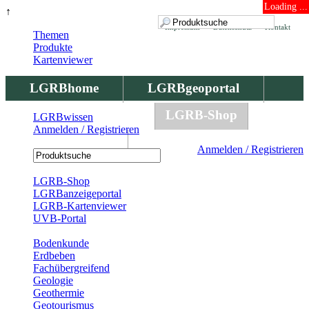
Loading ...
↑
Impressum
Datenschutz
Kontakt
Themen
Produkte
Kartenviewer
LGRBhome
LGRBgeoportal
LGRBbohrungen
LGRB-Shop
LGRBwissen
Anmelden / Registrieren
LGRBwissen
Anmelden / Registrieren
Registrierung
LGRB-Shop
LGRBanzeigeportal
LGRB-Kartenviewer
UVB-Portal
Produkte
Bodenkunde
Erdbeben
Fachübergreifend
Geologie
Geothermie
Geotourismus