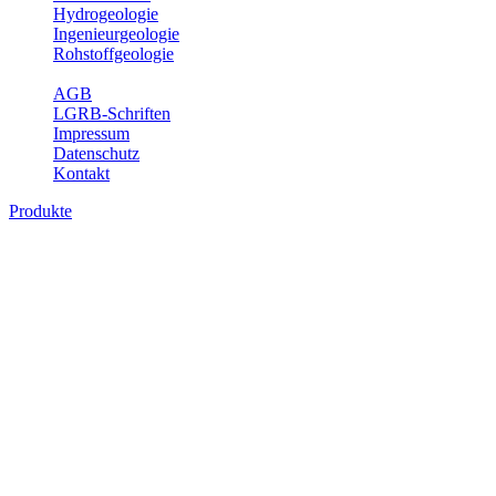
Hydrogeologie
Ingenieurgeologie
Rohstoffgeologie
Service
AGB
LGRB-Schriften
Impressum
Datenschutz
Kontakt
Produkte
Produkte des Themenbereichs
Ingenieurgeologie
Die Ingenieurgeologie bildet die Schnittstelle zwischen den
Erkenntnissen der klassischen geowissenschaftlichen
Landesaufnahme und den Anforderungen des praktischen
Ingenieurwesens. Im Vordergrund steht die sachgerechte
Beurteilung der geotechnischen Eigenschaften von geologischen
Einheiten, um so eine möglichst zuverlässige Grundlage für die
Planung und Realisierung von Bauvorhaben, Sanierungs- oder
Sicherungsmaßnahmen bereitzustellen. Auf Grundlage langjähriger
regionaler Erfahrungen sowie bodenmechanischer Analytik dient