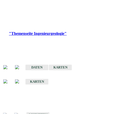
die Ingenieurgeologie in hohem Maße den Belangen der
Daseinsvorsorge, der Bauleitplanung sowie der wirtschaftlichen
Weiterentwicklung.
Bitte wählen Sie ein Produkt im gewünschten Format aus.
Digitale Produkte, die direkt downloadbar sind, finden Sie auf
der
"Themenseite Ingenieurgeologie"
im
LGRBgeoportal
.
Sonderkarten
Der Baugrund von Stuttgart
DATEN
KARTEN
Der Baugrund von Heilbronn
KARTEN
Schriften
Schriften des Fachbereichs Ingenieurgeologie