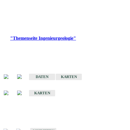
die Ingenieurgeologie in hohem Maße den Belangen der
Daseinsvorsorge, der Bauleitplanung sowie der wirtschaftlichen
Weiterentwicklung.
Bitte wählen Sie ein Produkt im gewünschten Format aus.
Digitale Produkte, die direkt downloadbar sind, finden Sie auf
der
"Themenseite Ingenieurgeologie"
im
LGRBgeoportal
.
Sonderkarten
Der Baugrund von Stuttgart
DATEN
KARTEN
Der Baugrund von Heilbronn
KARTEN
Schriften
Schriften des Fachbereichs Ingenieurgeologie