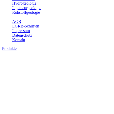
Hydrogeologie
Ingenieurgeologie
Rohstoffgeologie
Service
AGB
LGRB-Schriften
Impressum
Datenschutz
Kontakt
Produkte
Produkte des Themenbereichs
Ingenieurgeologie
Die Ingenieurgeologie bildet die Schnittstelle zwischen den
Erkenntnissen der klassischen geowissenschaftlichen
Landesaufnahme und den Anforderungen des praktischen
Ingenieurwesens. Im Vordergrund steht die sachgerechte
Beurteilung der geotechnischen Eigenschaften von geologischen
Einheiten, um so eine möglichst zuverlässige Grundlage für die
Planung und Realisierung von Bauvorhaben, Sanierungs- oder
Sicherungsmaßnahmen bereitzustellen. Auf Grundlage langjähriger
regionaler Erfahrungen sowie bodenmechanischer Analytik dient