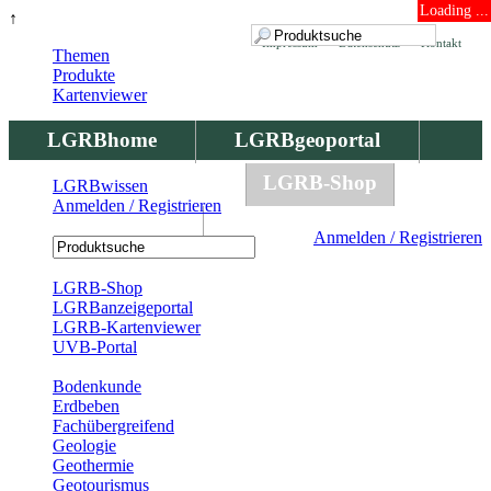
Loading ...
↑
Impressum
Datenschutz
Kontakt
Themen
Produkte
Kartenviewer
LGRBhome
LGRBgeoportal
LGRBbohrungen
LGRB-Shop
LGRBwissen
Anmelden / Registrieren
LGRBwissen
Anmelden / Registrieren
Registrierung
LGRB-Shop
LGRBanzeigeportal
LGRB-Kartenviewer
UVB-Portal
Produkte
Bodenkunde
Erdbeben
Fachübergreifend
Geologie
Geothermie
Geotourismus