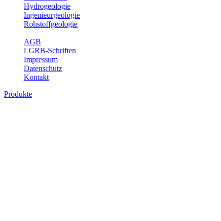
Hydrogeologie
Ingenieurgeologie
Rohstoffgeologie
Service
AGB
LGRB-Schriften
Impressum
Datenschutz
Kontakt
Produkte
Produkte des Themenbereichs
Ingenieurgeologie
Die Ingenieurgeologie bildet die Schnittstelle zwischen den
Erkenntnissen der klassischen geowissenschaftlichen
Landesaufnahme und den Anforderungen des praktischen
Ingenieurwesens. Im Vordergrund steht die sachgerechte
Beurteilung der geotechnischen Eigenschaften von geologischen
Einheiten, um so eine möglichst zuverlässige Grundlage für die
Planung und Realisierung von Bauvorhaben, Sanierungs- oder
Sicherungsmaßnahmen bereitzustellen. Auf Grundlage langjähriger
regionaler Erfahrungen sowie bodenmechanischer Analytik dient