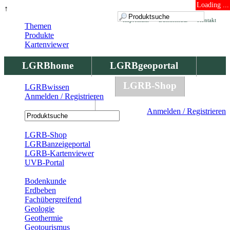
Loading ...
↑
Impressum
Datenschutz
Kontakt
Themen
Produkte
Kartenviewer
LGRBhome
LGRBgeoportal
LGRBbohrungen
LGRB-Shop
LGRBwissen
Anmelden / Registrieren
LGRBwissen
Anmelden / Registrieren
Registrierung
LGRB-Shop
LGRBanzeigeportal
LGRB-Kartenviewer
UVB-Portal
Produkte
Bodenkunde
Erdbeben
Fachübergreifend
Geologie
Geothermie
Geotourismus