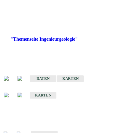
die Ingenieurgeologie in hohem Maße den Belangen der
Daseinsvorsorge, der Bauleitplanung sowie der wirtschaftlichen
Weiterentwicklung.
Bitte wählen Sie ein Produkt im gewünschten Format aus.
Digitale Produkte, die direkt downloadbar sind, finden Sie auf
der
"Themenseite Ingenieurgeologie"
im
LGRBgeoportal
.
Sonderkarten
Der Baugrund von Stuttgart
DATEN
KARTEN
Der Baugrund von Heilbronn
KARTEN
Schriften
Schriften des Fachbereichs Ingenieurgeologie