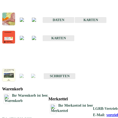
Sonderkarten
Der Baugrund von Stuttgart
DATEN
KARTEN
Der Baugrund von Heilbronn
KARTEN
Schriften
Schriften des Fachbereichs Ingenieurgeologie
SCHRIFTEN
Warenkorb
Ihr Warenkorb ist leer.
Merkzettel
Ihr Merkzettel ist leer
LGRB-Vertrieb
E-Mail:
vertri