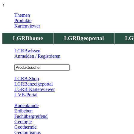
↑
Themen
Produkte
Kartenviewer
LGRBhome
LGRBgeoportal
LG
LGRBwissen
Anmelden / Registrieren
Registrierung
LGRB-Shop
LGRBanzeigeportal
LGRB-Kartenviewer
UVB-Portal
Produkte
Bodenkunde
Erdbeben
Fachübergreifend
Geologie
Geothermie
Geotourismus