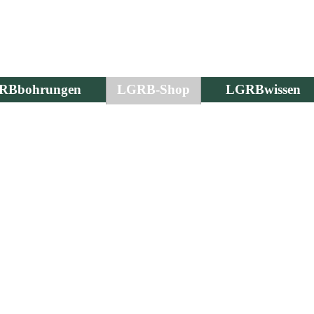
RBbohrungen
LGRB-Shop
LGRBwissen