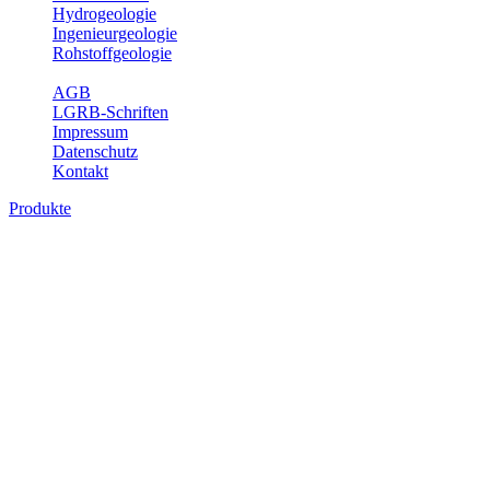
Hydrogeologie
Ingenieurgeologie
Rohstoffgeologie
Service
AGB
LGRB-Schriften
Impressum
Datenschutz
Kontakt
Produkte
Produkte des Themenbereichs Ingenieurge
Die Ingenieurgeologie bildet die Schnittstelle zwischen den Erkenn
steht die sachgerechte Beurteilung der geotechnischen Eigenschaften
oder Sicherungsmaßnahmen bereitzustellen. Auf Grundlage langjähri
Daseinsvorsorge, der Bauleitplanung sowie der wirtschaftlichen Weit
Bitte wählen Sie ein Produkt im gewünschten Format aus.
Digitale Produkte, die direkt downloadbar sind, finden Sie auf d