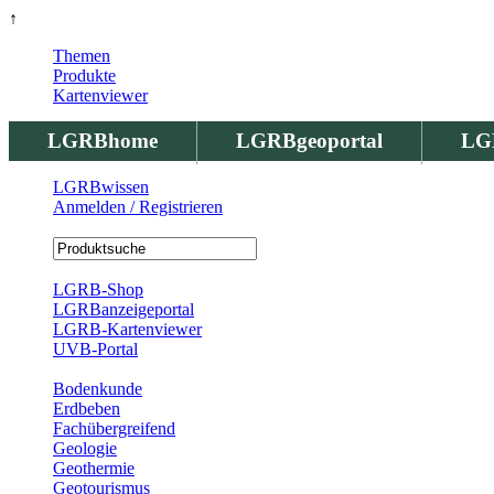
↑
Themen
Produkte
Kartenviewer
LGRBhome
LGRBgeoportal
LG
LGRBwissen
Anmelden / Registrieren
Registrierung
LGRB-Shop
LGRBanzeigeportal
LGRB-Kartenviewer
UVB-Portal
Produkte
Bodenkunde
Erdbeben
Fachübergreifend
Geologie
Geothermie
Geotourismus