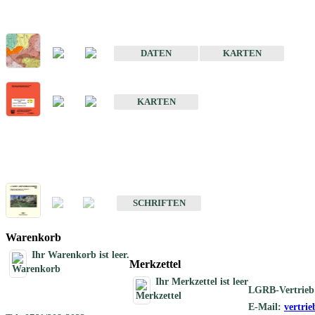
Sonderkarten
Der Baugrund von Stuttgart
DATEN
KARTEN
Der Baugrund von Heilbronn
KARTEN
Schriften
Schriften des Fachbereichs Ingenieurgeologie
SCHRIFTEN
Warenkorb
Ihr Warenkorb ist leer.
Merkzettel
Ihr Merkzettel ist leer
LGRB-Vertrieb
E-Mail:
vertri