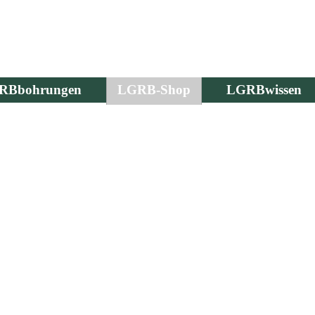
RBbohrungen
LGRB-Shop
LGRBwissen