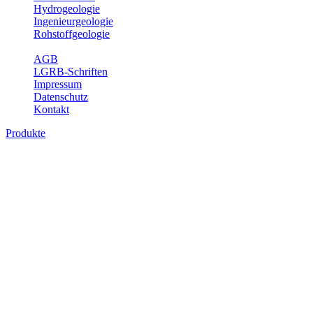
Hydrogeologie
Ingenieurgeologie
Rohstoffgeologie
Service
AGB
LGRB-Schriften
Impressum
Datenschutz
Kontakt
Produkte
Produkte des Themenbereichs Ingenieurge
Die Ingenieurgeologie bildet die Schnittstelle zwischen den Erkenn
steht die sachgerechte Beurteilung der geotechnischen Eigenschaften
oder Sicherungsmaßnahmen bereitzustellen. Auf Grundlage langjähri
Daseinsvorsorge, der Bauleitplanung sowie der wirtschaftlichen Weit
Bitte wählen Sie ein Produkt im gewünschten Format aus.
Digitale Produkte, die direkt downloadbar sind, finden Sie auf d