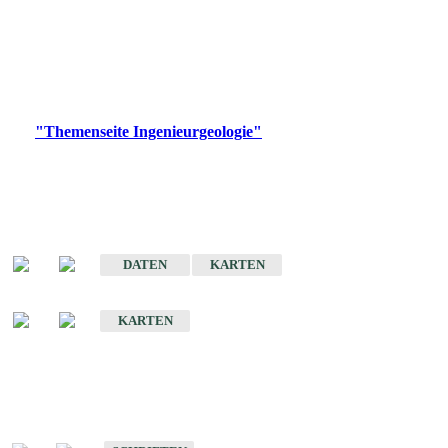
die Ingenieurgeologie in hohem Maße den Belangen der
Daseinsvorsorge, der Bauleitplanung sowie der wirtschaftlichen
Weiterentwicklung.
Bitte wählen Sie ein Produkt im gewünschten Format aus.
Digitale Produkte, die direkt downloadbar sind, finden Sie auf
der
"Themenseite Ingenieurgeologie"
im
LGRBgeoportal
.
Sonderkarten
Der Baugrund von Stuttgart
DATEN
KARTEN
Der Baugrund von Heilbronn
KARTEN
Schriften
Schriften des Fachbereichs Ingenieurgeologie