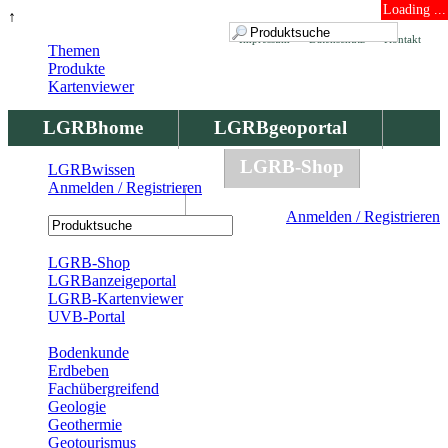
Loading ...
↑
Impressum
Datenschutz
Kontakt
Themen
Produkte
Kartenviewer
LGRBhome
LGRBgeoportal
LGRBbohrungen
LGRB-Shop
LGRBwissen
Anmelden / Registrieren
LGRBwissen
Anmelden / Registrieren
Registrierung
LGRB-Shop
LGRBanzeigeportal
LGRB-Kartenviewer
UVB-Portal
Produkte
Bodenkunde
Erdbeben
Fachübergreifend
Geologie
Geothermie
Geotourismus