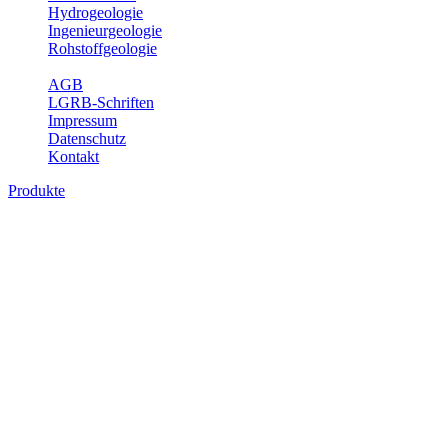
Hydrogeologie
Ingenieurgeologie
Rohstoffgeologie
Service
AGB
LGRB-Schriften
Impressum
Datenschutz
Kontakt
Produkte
Produkte des Themenbereichs
Ingenieurgeologie
Die Ingenieurgeologie bildet die Schnittstelle zwischen den
Erkenntnissen der klassischen geowissenschaftlichen
Landesaufnahme und den Anforderungen des praktischen
Ingenieurwesens. Im Vordergrund steht die sachgerechte
Beurteilung der geotechnischen Eigenschaften von geologischen
Einheiten, um so eine möglichst zuverlässige Grundlage für die
Planung und Realisierung von Bauvorhaben, Sanierungs- oder
Sicherungsmaßnahmen bereitzustellen. Auf Grundlage langjähriger
regionaler Erfahrungen sowie bodenmechanischer Analytik dient